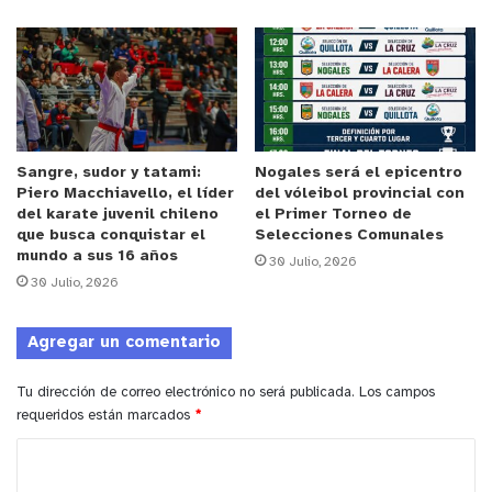
contribuye a una mejor calidad de vida de las
comunidades por medio de la ejecución de
proyectos sociales.
Sangre, sudor y tatami:
Nogales será el epicentro
Piero Macchiavello, el líder
del vóleibol provincial con
A través del programa adquirieron dos aros de
del karate juvenil chileno
el Primer Torneo de
precisión, implementos fundamentales para el
que busca conquistar el
Selecciones Comunales
mundo a sus 16 años
entrenamiento técnico.
“Son materiales muy caros y
30 Julio, 2026
30 Julio, 2026
difíciles de conseguir. Gracias a este fondo hoy
podemos trabajar de mejor manera la precisión, la
Agregar un comentario
velocidad, la fuerza y la dirección del balón. Cuando
no se tiene implementación, es muy difícil guiar a
Tu dirección de correo electrónico no será publicada.
Los campos
las jugadoras y con estos instrumentos logran
requeridos están marcados
*
perfeccionar su juego, lo que nos deja muy
C
contentos”
, explica el entrenador.
o