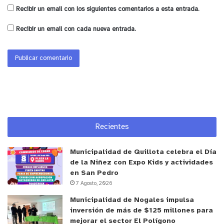
Nacional Menor. Todo con un objetivo claro: seguir
Recibir un email con los siguientes comentarios a esta entrada.
formando deportistas y personas, y demostrar que,
Recibir un email con cada nueva entrada.
con apoyo, convicción y oportunidades como las
que entrega el Fondo Vecino Sopraval, las metas
se pueden cumplir.
y tú, ¿qué opinas?
Recientes
Municipalidad de Quillota celebra el Día
de la Niñez con Expo Kids y actividades
en San Pedro
7 Agosto, 2026
Municipalidad de Nogales impulsa
inversión de más de $125 millones para
mejorar el sector El Polígono