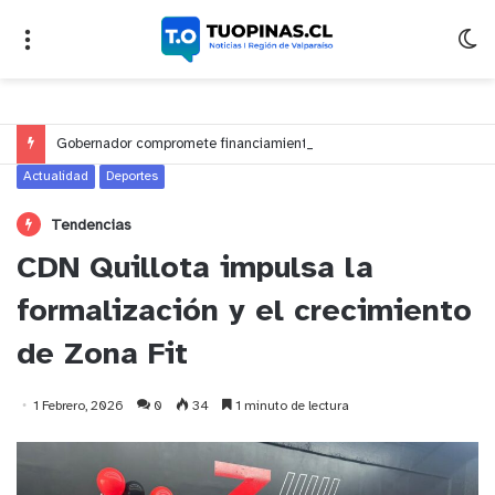
Gobernador compromete financiamiento para avanzar en la construcción del Puente Colón de Limache
Actualidad
Deportes
Tendencias
CDN Quillota impulsa la
formalización y el crecimiento
de Zona Fit
1 Febrero, 2026
0
34
1 minuto de lectura