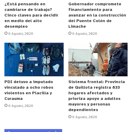
planificación del negocio. “Como Centro de
¿Está pensando en
Gobernador compromete
cambiarse de trabajo?
financiamiento para
Negocios estamos apoyando a todos los
Cinco claves para decidir
avanzar en la construcción
emprendedores a crear sus empresas… aportamos
en medio del alto
del Puente Colón de
desempleo
Limache
todas las mejoras de gestión y también en su
6 Agosto, 2026
6 Agosto, 2026
formalización” destacó Díaz, subrayando que el
2026 viene lleno de desafíos para el crecimiento
conjunto.
Por su parte, el Jefe del Centro de Negocios
Sercotec Quillota, Johany Alarcón, enfatizó que
PDI detuvo a imputado
Sistema frontal: Provincia
este caso representa el “Proceso Uno” del Centro,
vinculado a ocho robos
de Quillota registra 833
enfocado en la formalización de negocios con
violentos en Placilla y
hogares afectados y
Curauma
prioriza apoyo a adultos
proyección y escalamiento. “Zona Fit es un negocio
mayores y personas
6 Agosto, 2026
que a través del centro logra generar su modelo de
dependientes
negocios, formalizar y dejar la empresa operativa,
6 Agosto, 2026
con un local instalado y ya facturando”, señaló
Alarcón.