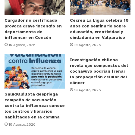
la expansión urbana, la contaminación de
afluentes, los cambios de uso de suelo, la
introducción de especies invasoras y los efectos
Cargador no certificado
Cecrea La Ligua celebra 10
provoca grave incendio en
años con seminario sobre
del cambio climático. A nivel global, en los últimos
departamento de
educación, creatividad y
50 años se ha perdido cerca del 35% de los
influencer en Concón
ciudadanía en Valparaíso
humedales del planeta.
10 Agosto, 2026
10 Agosto, 2026
Investigación chilena
“Un humedal es un sistema vivo y altamente
revela que compuestos del
sensible. Acciones que parecen menores, como
cochayuyo podrían frenar
dejar basura o circular con vehículos, pueden
la propagación celular del
cáncer
alterar el equilibrio del ecosistema y afectar
10 Agosto, 2026
directamente a la fauna”, advierte Rojo.
SaludQuillota despliega
campaña de vacunación
contra la influenza: conoce
Seis recomendaciones clave
los centros y horarios
habilitados en la comuna
La especialista entrega seis recomendaciones
10 Agosto, 2026
prácticas para visitantes y comunidades que