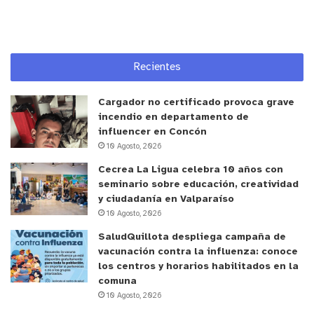
conviven con humedales:
No dejar rastro
: llevarse toda la basura,
incluidos residuos orgánicos.
Recientes
Observar en silencio
: evitar ruidos y
Cargador no certificado provoca grave
acercamientos innecesarios a la fauna.
incendio en departamento de
Pisar con cuidado
: no ingresar con vehículos
influencer en Concón
motorizados, ya que dañan suelos y hábitats.
10 Agosto, 2026
Evitar el fuego
: reduce riesgos de incendios y
Cecrea La Ligua celebra 10 años con
seminario sobre educación, creatividad
daños al entorno natural.
y ciudadanía en Valparaíso
Mascotas bajo control
: usar correa y retirar
10 Agosto, 2026
residuos para no alterar el ecosistema.
SaludQuillota despliega campaña de
Respetar señaléticas
: seguir normas de
vacunación contra la influenza: conoce
los centros y horarios habilitados en la
acceso y senderos definidos para proteger
comuna
zonas frágiles.
10 Agosto, 2026