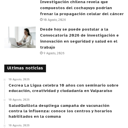
Investigación chilena revela que
Ciencia aplicada y participación
compuestos del cochayuyo podrían
local
frenar la propagación celular del cáncer
10 Agosto, 2026
El llamado se complementa con un proyecto de la
Desde hoy se puede postular a la
Universidad de O’Higgins, financiado por el
Convocatoria 2026 de investigación e
Gobierno Regional, que por tres años ha trabajado
innovación en seguridad y salud en el
trabajo
en el diseño de un Laboratorio de Ecosistemas de
9 Agosto, 2026
Humedales. La iniciativa monitoreará cinco
humedales ubicados en Pichidegua, Las Cabras y
Ultimas noticias
Pichilemu, recopilando datos sobre
microorganismos, peces, anfibios, aves y
10 Agosto, 2026
Cecrea La Ligua celebra 10 años con seminario sobre
mamíferos.
educación, creatividad y ciudadanía en Valparaíso
10 Agosto, 2026
“El objetivo es generar información útil para la
SaludQuillota despliega campaña de vacunación
toma de decisiones y desarrollar soluciones
contra la influenza: conoce los centros y horarios
biotecnológicas de bajo costo, aplicables en el
habilitados en la comuna
territorio”, explica Rojo. El proyecto incorpora
10 Agosto, 2026