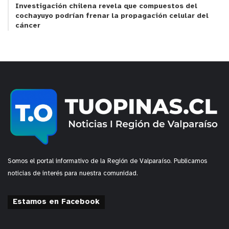
Investigación chilena revela que compuestos del
además ciencia ciudadana, invitando a las
cochayuyo podrían frenar la propagación celular del
comunidades a participar activamente en el
cáncer
monitoreo y protección de estos ecosistemas.
En este Día Mundial de los Humedales, el mensaje
es claro: pequeñas acciones cotidianas, sumadas a
la ciencia y al trabajo comunitario, pueden marcar
la diferencia para resguardar estos espacios
esenciales para la biodiversidad y el bienestar
humano.
y tú, ¿qué opinas?
Somos el portal informativo de la Región de Valparaíso. Publicamos
noticias de interés para nuestra comunidad.
Estamos en Facebook