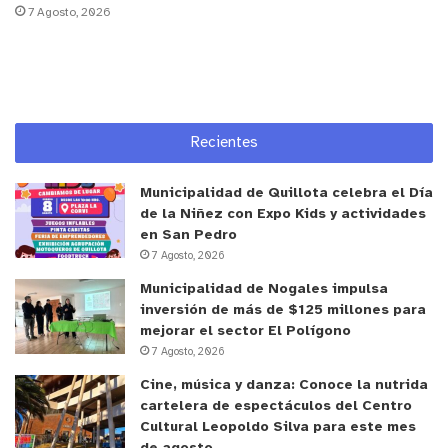
7 Agosto, 2026
Desde el municipio valoraron el pronunciamiento
de Contraloría, señalando que contribuye a
fortalecer los procesos internos y reiterando su
compromiso con la probidad, la transparencia y el
correcto uso de los recursos públicos.
Recientes
Municipalidad de Quillota celebra el Día
de la Niñez con Expo Kids y actividades
en San Pedro
7 Agosto, 2026
Municipalidad de Nogales impulsa
inversión de más de $125 millones para
mejorar el sector El Polígono
7 Agosto, 2026
Cine, música y danza: Conoce la nutrida
y tú, ¿qué opinas?
cartelera de espectáculos del Centro
Cultural Leopoldo Silva para este mes