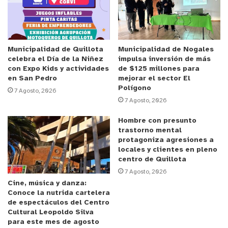
Anuncio Patrocinado
La denuncia había sido presentada en septiembre
de 2025 por la Fundación Fuerza Ciudadana,
apuntando a un eventual uso de recursos y
Municipalidad de Quillota
Municipalidad de Nogales
celebra el Día de la Niñez
impulsa inversión de más
personal municipal. Sin embargo, el análisis de
con Expo Kids y actividades
de $125 millones para
Contraloría no detectó autorizaciones del
en San Pedro
mejorar el sector El
Polígono
municipio para el uso de bienes municipales ni
7 Agosto, 2026
7 Agosto, 2026
para la participación de funcionarios en la
actividad.
Hombre con presunto
trastorno mental
protagoniza agresiones a
Pese a lo anterior, y conforme a lo instruido por el
locales y clientes en pleno
ente fiscalizador, la Municipalidad de La Ligua
centro de Quillota
informó que dará curso al sumario administrativo
7 Agosto, 2026
Cine, música y danza:
correspondiente, con el objetivo de determinar si
Conoce la nutrida cartelera
existiera alguna eventual responsabilidad
de espectáculos del Centro
Cultural Leopoldo Silva
administrativa individual.
para este mes de agosto