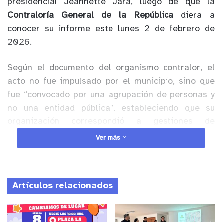
presidencial Jeannette Jara, luego de que la
Contraloría General de la República
diera a
conocer su informe este lunes 2 de febrero de
2026.
Según el documento del organismo contralor, el
acto no fue impulsado por el municipio, sino que
fue “convocado por una agrupación de personas y
no una entidad pública”, estableciendo que su
organización correspondió a gestiones de
particulares. Asimismo, se precisa que la
Ver más
autorización para la realización de la actividad fue
otorgada por la Delegación Provincial de Petorca,
con informes favorables de Carabineros de Chile y
Artículos relacionados
de la Seremi de Transportes, sin intervención
municipal.