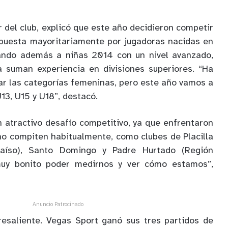
 del club, explicó que este año decidieron competir
puesta mayoritariamente por jugadoras nacidas en
ando además a niñas 2014 con un nivel avanzado,
a suman experiencia en divisiones superiores. “Ha
r las categorías femeninas, pero este año vamos a
U13, U15 y U18”, destacó.
n atractivo desafío competitivo, ya que enfrentaron
no compiten habitualmente, como clubes de Placilla
raíso), Santo Domingo y Padre Hurtado (Región
 muy bonito poder medirnos y ver cómo estamos”,
Anuncio Patrocinado
esaliente. Vegas Sport ganó sus tres partidos de