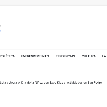
POLÍTICA
EMPRENDIMIENTO
TENDENCIAS
CULTURA
LA
ales impulsa inversión de más de $125 millones para mejorar el sector El Pol