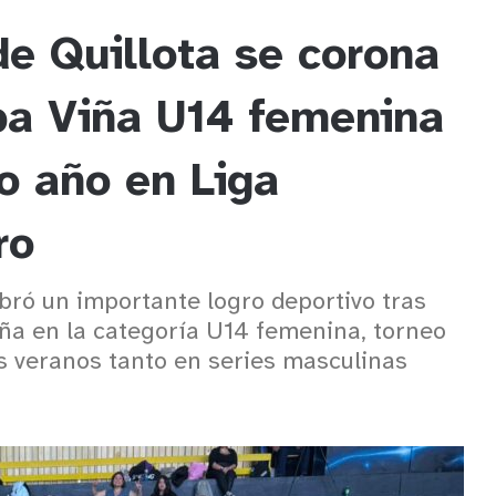
e Quillota se corona
a Viña U14 femenina
co año en Liga
ro
ebró un importante logro deportivo tras
a en la categoría U14 femenina, torneo
s veranos tanto en series masculinas