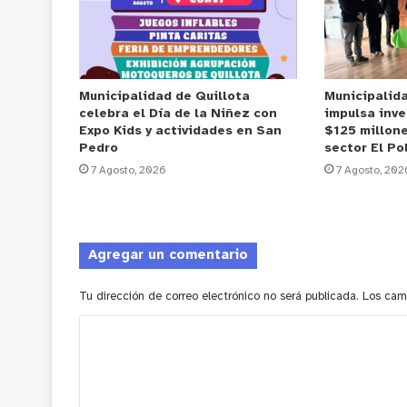
Municipalidad de Quillota
Municipalid
celebra el Día de la Niñez con
impulsa inve
Expo Kids y actividades en San
$125 millone
Pedro
sector El Po
7 Agosto, 2026
7 Agosto, 202
Agregar un comentario
Tu dirección de correo electrónico no será publicada.
Los cam
C
o
m