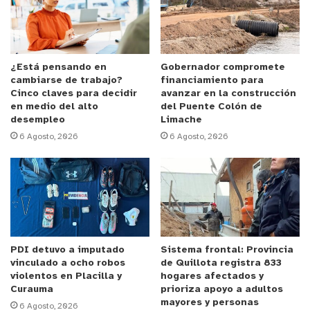
hospital, ya que reduce riesgos postoperatorios,
acorta la estadía hospitalaria y libera camas,
recurso altamente demandado en la red
asistencial.
¿Está pensando en
Gobernador compromete
cambiarse de trabajo?
financiamiento para
Cinco claves para decidir
avanzar en la construcción
El director del Hospital Biprovincial, Eduardo Lara,
en medio del alto
del Puente Colón de
desempleo
Limache
destacó que este logro refleja el compromiso de
6 Agosto, 2026
6 Agosto, 2026
los equipos clínicos y el trabajo colaborativo para
incorporar nuevas tecnologías que impacten
directamente en la calidad de vida de los
pacientes.
Desde el recinto señalaron que la enfermedad
PDI detuvo a imputado
Sistema frontal: Provincia
vascular periférica tiene alta prevalencia en la
vinculado a ocho robos
de Quillota registra 833
biprovincia de Quillota-Petorca, especialmente en
violentos en Placilla y
hogares afectados y
adultos mayores con factores de riesgo como
Curauma
prioriza apoyo a adultos
mayores y personas
6 Agosto, 2026
diabetes, hipertensión y tabaquismo. Por ello, el