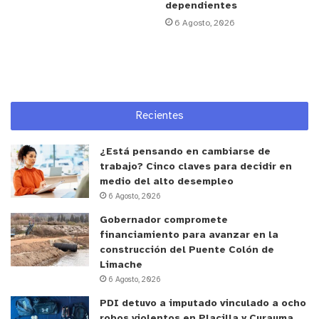
dependientes
equipo de Cirugía Vascular espera seguir
6 Agosto, 2026
consolidando esta área y avanzar en nuevos
procedimientos que eviten discapacidad y mejoren
la autonomía de los usuarios.
y tú, ¿qué opinas?
Recientes
¿Está pensando en cambiarse de
trabajo? Cinco claves para decidir en
medio del alto desempleo
6 Agosto, 2026
Gobernador compromete
financiamiento para avanzar en la
construcción del Puente Colón de
Limache
6 Agosto, 2026
PDI detuvo a imputado vinculado a ocho
robos violentos en Placilla y Curauma