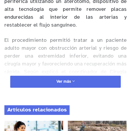
periférica utilizando un aterótomo, dispositivo de
alta tecnología que permite remover placas
endurecidas al interior de las arterias y
restablecer el flujo sanguíneo.
El procedimiento permitió tratar a un paciente
adulto mayor con obstrucción arterial y riesgo de
perder una extremidad inferior, evitando una
cirugía mayor y favoreciendo una recuperación más
rápida. Según explicó el coordinador de Cirugía
Vascular del recinto, Dr. Alejandro Kotlik, la
Ver más
intervención fue exitosa, mínimamente invasiva,
con anestesia local y con alta médica al día
siguiente.
Artículos relacionados
Anuncio Patrocinado
La técnica representa un avance relevante para el