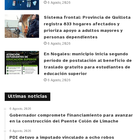
6 Agosto, 2026
Lo anterior, tiene base sobre una serie de
denuncias respecto de represalias que los mismos
Sistema frontal: Provincia de Quillota
estacionadores informales han realizado a
registra 833 hogares afectados y
automovilistas que se niegan a pagar lo que piden
prioriza apoyo a adultos mayores y
personas dependientes
por cuidar sus vehículos en un espacio público.
6 Agosto, 2026
Desde rayados de autos, destrucción de vidrios,
En Nogales: municipio inicia segundo
robo de espejos, entre otras incivilidades que han
período de postulación al beneficio de
sido parte de incansables reportajes en medios de
traslado gratuito para estudiantes de
comunicación.
educación superior
6 Agosto, 2026
La iniciativa comenzó su análisis en la Comisión de
Ultimas noticias
Seguridad Ciudadana de la Cámara de Diputadas y
Diputados y ha generado opiniones divididas entre
6 Agosto, 2026
parlamentarios. Mientras algunos respaldan
Gobernador compromete financiamiento para avanzar
en la construcción del Puente Colón de Limache
endurecer las penas para “recuperar las calles”,
otros cuestionan que el problema deba abordarse
6 Agosto, 2026
PDI detuvo a imputado vinculado a ocho robos