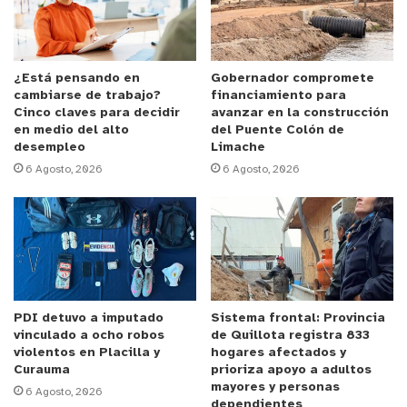
estacionamiento” e incluso limpieza y cuidado de
vehículos en bienes nacionales de uso público sin
autorización municipal o del propietario o
administrador de dicho bien público. Las penas
¿Está pensando en
Gobernador compromete
cambiarse de trabajo?
financiamiento para
contempladas irían desde multas de entre 10 y 50
Cinco claves para decidir
avanzar en la construcción
UTM hasta reclusión menor en su grado mínimo, es
en medio del alto
del Puente Colón de
desempleo
Limache
decir, entre 61 y 540 días de cárcel. En casos de
6 Agosto, 2026
6 Agosto, 2026
reincidencia, las penas podrían aumentar hasta 3
años y un día de presidio.
Para la abogada y académica de la Universidad del
Alba, Yennifer Rojas Milla, el proyecto busca
enfrentar un fenómeno que ha dejado de ser
PDI detuvo a imputado
Sistema frontal: Provincia
únicamente una falta administrativa.
vinculado a ocho robos
de Quillota registra 833
violentos en Placilla y
hogares afectados y
“Lo que intenta hacer esta iniciativa es tipificar
Curauma
prioriza apoyo a adultos
mayores y personas
6 Agosto, 2026
conductas que hoy muchas veces quedan en un
dependientes