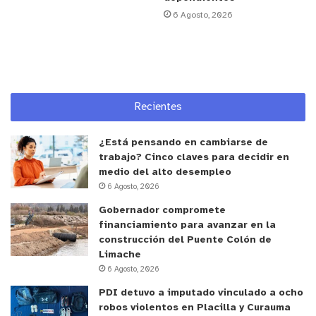
vacío legal o terminan solamente en multas
6 Agosto, 2026
difíciles de cobrar. El debate jurídico está en
determinar cuándo estas prácticas afectan
efectivamente la seguridad pública o implican
coacción hacia las personas”, explica.
Recientes
La especialista agrega que la propuesta también
abre una discusión sobre proporcionalidad penal y
¿Está pensando en cambiarse de
trabajo? Cinco claves para decidir en
fiscalización.
medio del alto desempleo
6 Agosto, 2026
“Hay una diferencia entre una persona que
Gobernador compromete
eventualmente pide una colaboración informal y
financiamiento para avanzar en la
organizaciones que controlan espacios públicos,
construcción del Puente Colón de
exigen pagos o intimidan a conductores. El desafío
Limache
6 Agosto, 2026
del proyecto será distinguir esas situaciones para
evitar sanciones desproporcionadas”, sostiene.
PDI detuvo a imputado vinculado a ocho
robos violentos en Placilla y Curauma