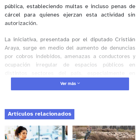
pública, estableciendo multas e incluso penas de
cárcel para quienes ejerzan esta actividad sin
autorización.
La iniciativa, presentada por el diputado Cristián
Araya, surge en medio del aumento de denuncias
por cobros indebidos, amenazas a conductores y
ocupación irregular de espacios públicos en
distintos sectores del país, especialmente en
barrios gastronómicos, zonas turísticas y eventos
Ver más
masivos: el objetivo es “recuperar el control de las
calles”, dijo el parlamentario.
Artículos relacionados
Anuncio Patrocinado
Actualmente, el proyecto plantea sancionar a
quienes cobren por “vigilar”, “guiar maniobras de