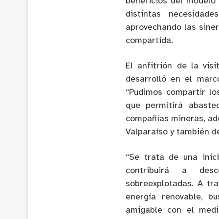
beneficios del modelo 
distintas necesidad
aprovechando las siner
compartida.
El anfitrión de la vis
desarrolló en el marc
“Pudimos compartir lo
que permitirá abaste
compañías mineras, ade
Valparaíso y también de
“Se trata de una inic
contribuirá a des
sobreexplotadas. A tr
energía renovable, b
amigable con el medi