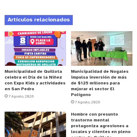
En total, fueron 33 las mujeres pertenecientes al
Sindicato de Manipuladoras de Alimentos de la
Artículos relacionados
provincia de Petorca y de las comunas costeras de
Quintero y Puchuncaví quienes recibieron sus
diplomas. El perfeccionamiento se concentró de
manera específica en el área de “Manipuladoras
del Programa de Alimentación Escolar (PAE)”,
correspondiente al sector de gastronomía,
hotelería y turismo, dotándolas de herramientas
Municipalidad de Quillota
Municipalidad de Nogales
celebra el Día de la Niñez
impulsa inversión de más
de vanguardia para su desempeño diario en los
con Expo Kids y actividades
de $125 millones para
comedores de los establecimientos educacionales.
en San Pedro
mejorar el sector El
Polígono
7 Agosto, 2026
7 Agosto, 2026
Anuncio Patrocinado
Red de apoyo local e institucional
Hombre con presunto
trastorno mental
protagoniza agresiones a
La entrega de certificados reflejó un fuerte
locales y clientes en pleno