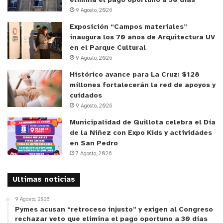
elimina el pago oportuno a 30 días
9 Agosto, 2026
seguridad que primó entre los participantes
durante todo el trayecto y desarrollo de la
Exposición “Campos materiales”
inaugura los 70 años de Arquitectura UV
actividad en el cerro La Melonita.
en el Parque Cultural
9 Agosto, 2026
Con los recursos obtenidos, la campaña de apoyo a
Histórico avance para La Cruz: $128
Yamilet Sepúlveda sumó un nuevo hito económico y
millones fortalecerán la red de apoyos y
comunitario en la zona, mientras la red de apoyo
cuidados
local continuó planificando futuras acciones para
9 Agosto, 2026
contribuir a la meta mensual que requiere su
Municipalidad de Quillota celebra el Día
tratamiento de salud.
de la Niñez con Expo Kids y actividades
en San Pedro
7 Agosto, 2026
y tú, ¿qué opinas?
Ultimas noticias
9 Agosto, 2026
Pymes acusan “retroceso injusto” y exigen al Congreso
rechazar veto que elimina el pago oportuno a 30 días