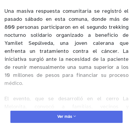
Una masiva respuesta comunitaria se registró el
pasado sábado en esta comuna, donde más de
800 personas participaron en el segundo trekking
nocturno solidario organizado a beneficio de
Yamilet Sepúlveda, una joven calerana que
enfrenta un tratamiento contra el cáncer. La
iniciativa surgió ante la necesidad de la paciente
de reunir mensualmente una suma superior a los
10 millones de pesos para financiar su proceso
médico.
El evento, que se desarrolló en el cerro La
Melonita, convocó a familias, vecinos y
delegaciones procedentes de distintas comunas
Ver más
de la Región de Valparaíso. Gracias a la alta
convocatoria y a las inscripciones de los