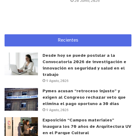
20 Junio, 2026
Por su parte, el director regional de Corfo, Samuel
Chávez, destacó que la coordinación entre
instituciones resulta fundamental para acelerar
proyectos e iniciativas con impacto directo en el
Recientes
desarrollo económico regional y en ese sentido
señaló que “tenemos una región con enormes
Desde hoy se puede postular a la
oportunidades de crecimiento, talento
Convocatoria 2026 de investigación e
emprendedor y sectores productivos con gran
innovación en seguridad y salud en el
trabajo
potencial. Nuestro desafío es articular esfuerzos
9 Agosto, 2026
para que esas capacidades se traduzcan en más
Pymes acusan “retroceso injusto” y
inversión, más innovación y más empleo para los
exigen al Congreso rechazar veto que
habitantes de Valparaíso y obviamente para ello, el
elimina el pago oportuno a 30 días
trabajo colaborativo con el Gobierno Regional es
9 Agosto, 2026
fundamental”.
Exposición “Campos materiales”
inaugura los 70 años de Arquitectura UV
Ambas autoridades coincidieron en la importancia
en el Parque Cultural