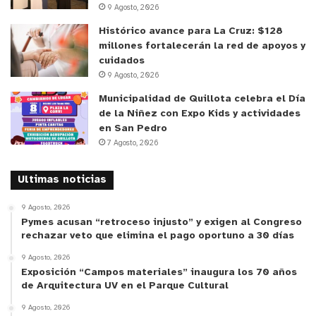
9 Agosto, 2026
de establecer una coordinación permanente que
permita potenciar instrumentos de fomento,
Histórico avance para La Cruz: $128
millones fortalecerán la red de apoyos y
apoyar la reactivación económica y promover un
cuidados
desarrollo más equitativo y sostenible.
9 Agosto, 2026
Municipalidad de Quillota celebra el Día
de la Niñez con Expo Kids y actividades
en San Pedro
Como resultado de la reunión, se comprometieron
7 Agosto, 2026
a trabajar de manera conjunta en iniciativas que
impulsen la innovación, la productividad y la
Ultimas noticias
generación de empleo, contribuyendo así al
9 Agosto, 2026
bienestar de las y los habitantes de la Región de
Pymes acusan “retroceso injusto” y exigen al Congreso
rechazar veto que elimina el pago oportuno a 30 días
Valparaíso.
9 Agosto, 2026
Exposición “Campos materiales” inaugura los 70 años
y tú, ¿qué opinas?
de Arquitectura UV en el Parque Cultural
9 Agosto, 2026