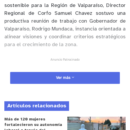
sostenible para la Región de Valparaíso, Director
Regional de Corfo Samuel Chavez sostuvo una
productiva reunión de trabajo con Gobernador de
Valparaíso, Rodrigo Mundaca, instancia orientada a
alinear visiones y coordinar criterios estratégicos
para el crecimiento de la zona.
Anuncio Patrocinado
Ver más
Durante el encuentro, ambas autoridades
abordaron los principales desafíos económicos
que enfrenta el territorio, destacando la necesidad
Artículos relacionados
de impulsar la innovación, el emprendimiento y la
diversificación productiva como ejes clave para el
Más de 120 mujeres
crecimiento sostenible.
fortalecieron su autonomía