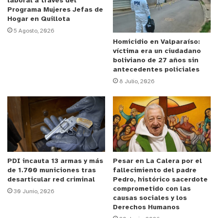
laboral a través del
Programa Mujeres Jefas de
Hogar en Quillota
5 Agosto, 2026
El gobernador regional, Rodrigo Mundaca destacó
Homicidio en Valparaíso:
víctima era un ciudadano
la importancia de avanzar en una agenda conjunta
boliviano de 27 años sin
que permita responder a las necesidades
antecedentes policiales
productivas del territorio, enfatizando el
8 Julio, 2026
compromiso del Gobierno Regional con el
fortalecimiento de las capacidades locales y el
apoyo a las pequeñas y medianas empresas. Por lo
mismo, se mostró llano a traspasar recursos
regionales al Comité Desarrollo Productivo
Regional de Valparaíso para ejecutar y apoyar en
PDI incauta 13 armas y más
Pesar en La Calera por el
forma directa el desarrollo y fomento de la Región
de 1.700 municiones tras
fallecimiento del padre
desarticular red criminal
Pedro, histórico sacerdote
a través de los programas ejecutados por Corfo.
comprometido con las
30 Junio, 2026
causas sociales y los
Derechos Humanos