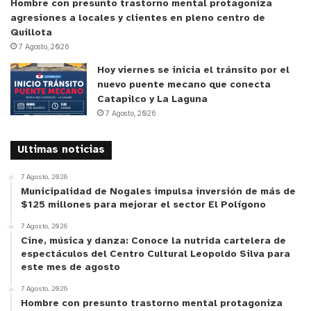
Hombre con presunto trastorno mental protagoniza
Respecto a la administración de los recursos en el
agresiones a locales y clientes en pleno centro de
terreno y las complejidades de la filmación en
Quillota
entornos naturales alejados de los centros
7 Agosto, 2026
urbanos, la asistente de producción de
Herencia
,
Hoy viernes se inicia el tránsito por el
Gillian Faúndez Cavieres, detalló las dinámicas de
nuevo puente mecano que conecta
Catapilco y La Laguna
trabajo del equipo:
7 Agosto, 2026
“Trabajar de manera independiente siempre
Ultimas noticias
implica enfrentar varios desafíos. En nuestro caso,
uno de los más importantes fue coordinar los
7 Agosto, 2026
Municipalidad de Nogales impulsa inversión de más de
tiempos de rodaje, el traslado de equipos y la
$125 millones para mejorar el sector El Polígono
organización del equipo humano en una locación
7 Agosto, 2026
natural como los bosques de Las Cruces. También
Cine, música y danza: Conoce la nutrida cartelera de
debimos adaptarnos constantemente a factores
espectáculos del Centro Cultural Leopoldo Silva para
externos, como las condiciones climáticas y las
este mes de agosto
dificultades propias del terreno. Mi labor consistió
7 Agosto, 2026
Hombre con presunto trastorno mental protagoniza
en apoyar la coordinación de estos aspectos para