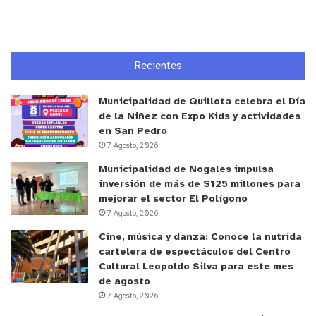
de nominados definitivos.
Logística en Las Cruces y apoyo comunitario
Recientes
El desarrollo del rodaje, que aborda la historia de
un menor de doce años que utiliza el dibujo como
Municipalidad de Quillota celebra el Día
refugio frente a la violencia intrafamiliar, requirió
de la Niñez con Expo Kids y actividades
en San Pedro
un despliegue operativo complejo en la zona
7 Agosto, 2026
boscosa de Las Cruces, en el Litoral de los Poetas.
Municipalidad de Nogales impulsa
El financiamiento de las faenas se ejecutó
inversión de más de $125 millones para
mediante aportes e inversiones directas de los
mejorar el sector El Polígono
propios realizadores, quienes debieron gestionar
7 Agosto, 2026
colaboraciones con las entidades municipales de
Cine, música y danza: Conoce la nutrida
El Tabo para resolver el suministro eléctrico e
cartelera de espectáculos del Centro
incorporar a jóvenes locales en los talleres
Cultural Leopoldo Silva para este mes
de agosto
técnicos del rodaje.
7 Agosto, 2026