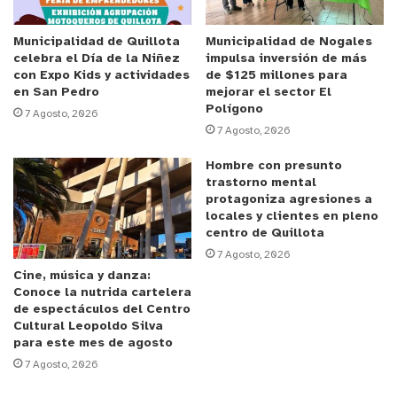
Anuncio Patrocinado
Municipalidad de Quillota
Municipalidad de Nogales
celebra el Día de la Niñez
impulsa inversión de más
Frente al entusiasmo generado en redes sociales y
con Expo Kids y actividades
de $125 millones para
agrupaciones vecinales de la zona interior de la
en San Pedro
mejorar el sector El
Polígono
provincia, la producción general del proyecto,
7 Agosto, 2026
7 Agosto, 2026
liderada por Esmeralda Pérez, consideró oportuno
precisar los alcances técnicos del reconocimiento.
Hombre con presunto
trastorno mental
La administración de la obra aclaró que el
protagoniza agresiones a
cortometraje no se encuentra nominado de forma
locales y clientes en pleno
directa en las categorías finales de los
centro de Quillota
7 Agosto, 2026
certámenes internacionales, sino que el triunfo en
Cine, música y danza:
Cinelebu —festival calificador oficial ante ambas
Conoce la nutrida cartelera
academias— le otorga el derecho legal de entrar
de espectáculos del Centro
Cultural Leopoldo Silva
en los procesos de evaluación y postulación de las
para este mes de agosto
comisiones seleccionadoras, una fase técnica
7 Agosto, 2026
obligatoria previa a la configuración de las listas