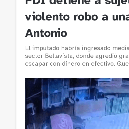
PDI detiene a suj
violento robo a un
Antonio
El imputado habría ingresado media
sector Bellavista, donde agredió gr
escapar con dinero en efectivo. Que