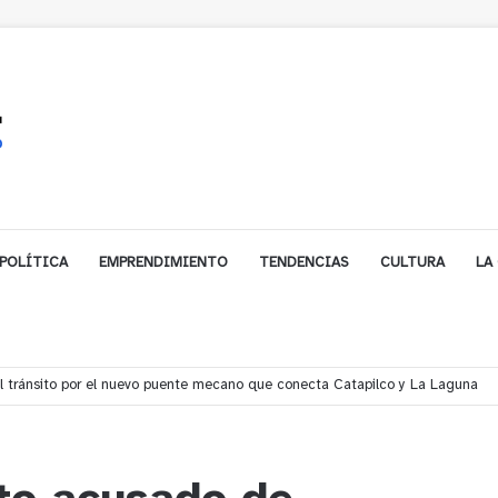
POLÍTICA
EMPRENDIMIENTO
TENDENCIAS
CULTURA
LA
í denuncian presunto traslado de aguas servidas hacia Concón desde planta 