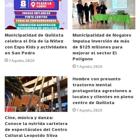
ser corregidas ni encajar en modelos
preestablecidos. Lo que necesitan son entornos
accesibles, oportunidades reales y una sociedad
que valore la diversidad humana como una
fortaleza”.
Municipalidad de Quillota
Municipalidad de Nogales
celebra el Día de la Niñez
impulsa inversión de más
con Expo Kids y actividades
de $125 millones para
La organización, con 41 años de trayectoria, ha
en San Pedro
mejorar el sector El
Polígono
acompañado procesos de inclusión laboral y ha
7 Agosto, 2026
7 Agosto, 2026
contribuido a que más de 3.000 personas con
discapacidad accedan a empleos con contrato
Hombre con presunto
indefinido.
trastorno mental
protagoniza agresiones a
locales y clientes en pleno
Uno de esos casos es Pablo Rosales, persona
centro de Quillota
dentro del espectro autista que actualmente
7 Agosto, 2026
Cine, música y danza:
trabaja como asistente administrativo contable y
Conoce la nutrida cartelera
estudia análisis de programación. “Lo que más
de espectáculos del Centro
agradezco es la oportunidad laboral que me brindó
Cultural Leopoldo Silva