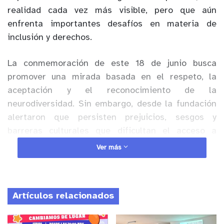
realidad cada vez más visible, pero que aún
enfrenta importantes desafíos en materia de
inclusión y derechos.
La conmemoración de este 18 de junio busca
promover una mirada basada en el respeto, la
aceptación y el reconocimiento de la
neurodiversidad. Sin embargo, desde la fundación
alertaron que persisten prejuicios, sesgos y
barreras culturales que dificultan el acceso a
oportunidades reales, especialmente en el mundo
Ver más
laboral.
Anuncio Patrocinado
Artículos relacionados
Andrea Zondek, presidenta de Fundación TACAL,
sostuvo que “las personas autistas no necesitan