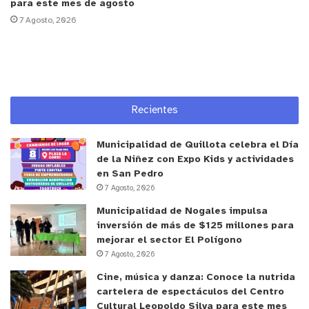
para este mes de agosto
TACAL. Me permitió desarrollarme como persona,
7 Agosto, 2026
fortalecer mi autonomía y mis competencias
sociales”, señaló.
Desde la fundación recalcaron que la inclusión
laboral no debe entenderse como un acto de buena
Recientes
voluntad, sino como una oportunidad para
incorporar talento, creatividad y nuevas formas de
Municipalidad de Quillota celebra el Día
pensar en los equipos de trabajo.
de la Niñez con Expo Kids y actividades
en San Pedro
7 Agosto, 2026
y tú, ¿qué opinas?
Municipalidad de Nogales impulsa
inversión de más de $125 millones para
mejorar el sector El Polígono
7 Agosto, 2026
Cine, música y danza: Conoce la nutrida
cartelera de espectáculos del Centro
Cultural Leopoldo Silva para este mes