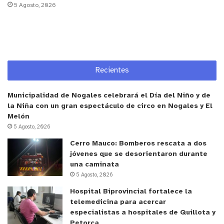
5 Agosto, 2026
centrado en las personas y sus necesidades”.
La ceremonia de entrega se realizará el próximo
3
de julio en el Palau Macaya de Barcelona
, en el
marco de la II Jornada de Innovación en
Recientes
Psicoterapia. El premio contempla una dotación de
6.000 euros y un trofeo conmemorativo.
Municipalidad de Nogales celebrará el Día del Niño y de
la Niña con un gran espectáculo de circo en Nogales y El
y tú, ¿qué opinas?
Melón
5 Agosto, 2026
Cerro Mauco: Bomberos rescata a dos
jóvenes que se desorientaron durante
una caminata
5 Agosto, 2026
Hospital Biprovincial fortalece la
telemedicina para acercar
especialistas a hospitales de Quillota y
Petorca