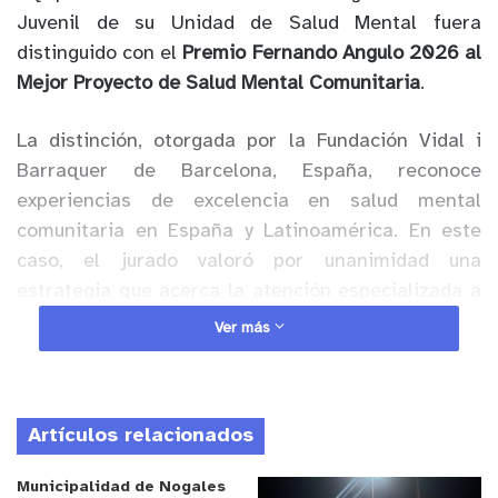
Juvenil de su Unidad de Salud Mental fuera
distinguido con el
Premio Fernando Angulo 2026 al
Mejor Proyecto de Salud Mental Comunitaria
.
La distinción, otorgada por la Fundación Vidal i
Barraquer de Barcelona, España, reconoce
experiencias de excelencia en salud mental
comunitaria en España y Latinoamérica. En este
caso, el jurado valoró por unanimidad una
estrategia que acerca la atención especializada a
niños, niñas y adolescentes de alta complejidad,
Ver más
llevando las intervenciones a sus domicilios,
establecimientos educacionales y espacios
comunitarios.
Artículos relacionados
Anuncio Patrocinado
Municipalidad de Nogales