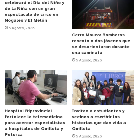
El equipo surgió en 2021 para responder a una
celebrará el Día del Niño y
de la Niña con un gran
necesidad crítica de la provincia de Marga Marga:
espectáculo de circo en
entregar apoyo especializado a pacientes con alta
Nogales y El Melón
complejidad biopsicosocial y baja adherencia a los
5 Agosto, 2026
dispositivos tradicionales de salud mental.
Cerro Mauco: Bomberos
rescata a dos jóvenes que
se desorientaron durante
Uno de los resultados más destacados es que el
una caminata
88,9% de los usuarios mantuvo o redujo su nivel de
5 Agosto, 2026
complejidad biopsicosocial
durante el tratamiento,
gracias a un trabajo articulado con familias,
colegios, residencias y redes locales.
La jefa de la Unidad de Salud Mental del Hospital
de Quilpué, Dra. Paula Carrasco Riquelme, destacó
Hospital Biprovincial
Invitan a estudiantes y
fortalece la telemedicina
vecinos a escribir las
que el reconocimiento “refuerza nuestro
para acercar especialistas
historias que dan vida a
compromiso a trabajar por una atención de salud
a hospitales de Quillota y
Quillota
mental especializada con enfoque comunitario,
Petorca
5 Agosto, 2026