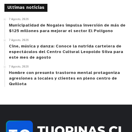
personas usuarias del Centro Emerger.
Ultimas noticias
7 Agosto, 2026
El plan de trabajo contempla tres grandes ejes
Municipalidad de Nogales impulsa inversión de más de
estratégicos: avanzar en un cambio de paradigma
$125 millones para mejorar el sector El Polígono
cultural para sensibilizar a la comunidad y
7 Agosto, 2026
Cine, música y danza: Conoce la nutrida cartelera de
disminuir prejuicios; fomentar la participación
espectáculos del Centro Cultural Leopoldo Silva para
activa de usuarios y usuarias del Centro Emerger
este mes de agosto
en las actividades del Centro Cultural; y
7 Agosto, 2026
desarrollar talleres artísticos, culturales y
Hombre con presunto trastorno mental protagoniza
recreativos diseñados especialmente para este
agresiones a locales y clientes en pleno centro de
Quillota
grupo.
Cabe destacar que el Centro Emerger, es un
establecimiento perteneciente al Departamento
de Salud de la Municipalidad de Quillota, entrega
tratamiento y apoyo a personas adultas y