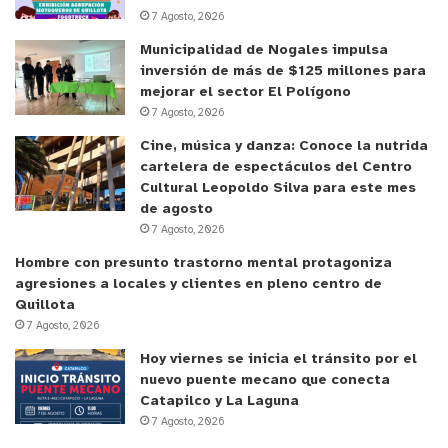
7 Agosto, 2026
compromiso de que el Centro Cultural sea un
espacio de y para toda la comunidad, utilizando el
Municipalidad de Nogales impulsa
inversión de más de $125 millones para
arte como una herramienta real de sanación,
mejorar el sector El Polígono
transformación social e inclusión”, afirmó.
7 Agosto, 2026
Cine, música y danza: Conoce la nutrida
Trabajo conjunto
cartelera de espectáculos del Centro
Cultural Leopoldo Silva para este mes
La iniciativa nace desde el trabajo intersectorial
de agosto
7 Agosto, 2026
que impulsa el Centro Emerger, promoviendo una
mirada integral de las personas usuarias y
Hombre con presunto trastorno mental protagoniza
agresiones a locales y clientes en pleno centro de
abordando factores sociales que pueden influir en
Quillota
el acceso oportuno a los tratamientos.
7 Agosto, 2026
Hoy viernes se inicia el tránsito por el
Durante el encuentro se definieron las primeras
nuevo puente mecano que conecta
líneas de acción para concretar una planificación
Catapilco y La Laguna
conjunta durante el segundo semestre,
7 Agosto, 2026
considerando los intereses y necesidades de las