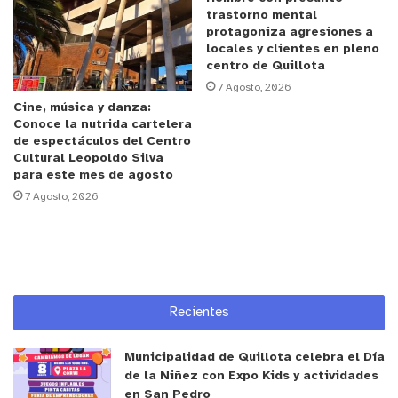
trastorno mental
protagoniza agresiones a
“Se releva como estrategia terapéutica la
locales y clientes en pleno
necesidad de abrir instancias colectivas de
centro de Quillota
participación, que permitan el desarrollo de
7 Agosto, 2026
Cine, música y danza:
intereses, la expresión emocional a través del arte
Conoce la nutrida cartelera
y la generación de vínculos entre pares fuera de
de espectáculos del Centro
los circuitos habituales de consumo”, destacó
Cultural Leopoldo Silva
para este mes de agosto
Morán.
7 Agosto, 2026
Carlos Carmona Bermúdez, director de Cultura,
destacó la importancia de esta alianza como parte
Recientes
del compromiso municipal por construir espacios
abiertos e inclusivos para toda la comunidad.
Municipalidad de Quillota celebra el Día
de la Niñez con Expo Kids y actividades
“A través de esta alianza, reafirmamos nuestro
en San Pedro