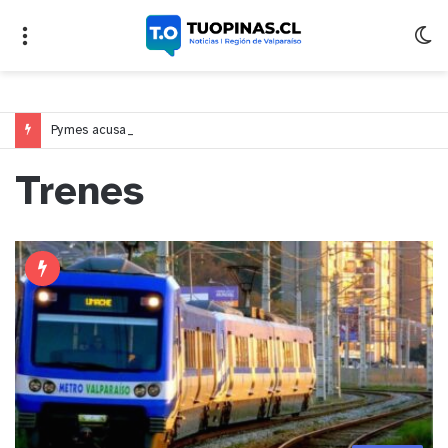
Pymes acusan “retroceso injusto” y exigen al Congreso rechazar veto que elimina el pago oportuno a 30 días
Trenes