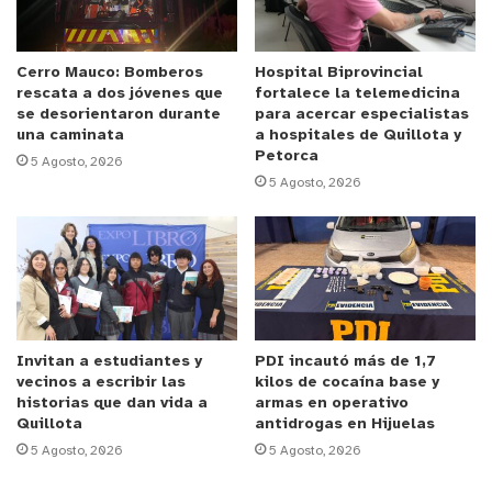
acciones que
solo buscan entregar tranquilidad a la ciudadanía”,
también agregó “la formación se realizó en un
Cerro Mauco: Bomberos
Hospital Biprovincial
rescata a dos jóvenes que
fortalece la telemedicina
sector donde han aumentado los delitos y como
se desorientaron durante
para acercar especialistas
muestra de compromiso con la ciudadanía,
una caminata
a hospitales de Quillota y
Petorca
participó Carabineros, PDI y el Ejército”.
5 Agosto, 2026
5 Agosto, 2026
Por otro lado, el prefecto de la prefectura de
Marga Marga, Coronel Pablo Silva, manifestó que
“nosotros hoy día estamos realizando un servicio
masivo de un control potente de lo que es sector
de Villa Las Américas, principalmente abordando
todo lo que son temas del control social ante
Invitan a estudiantes y
PDI incautó más de 1,7
hechos de violencia que existen en el sector” y
vecinos a escribir las
kilos de cocaína base y
agregó “si bien hoy día se ven los Carabineros de
historias que dan vida a
armas en operativo
Quillota
antidrogas en Hijuelas
uniforme, nosotros estamos trabajando con
5 Agosto, 2026
5 Agosto, 2026
equipos de civil coordinado con la Policía de
Investigaciones, para ir abordando todos los