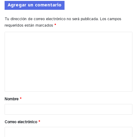
Agregar un comentario
sucesos que hemos tenido en la provincia, para
evitar
Tu dirección de correo electrónico no será publicada.
Los campos
estos hechos en el territorio”.
requeridos están marcados
*
C
y tú, ¿qué opinas?
o
m
Anuncio Patrocinado
e
n
t
a
Nombre
*
r
i
o
Correo electrónico
*
*