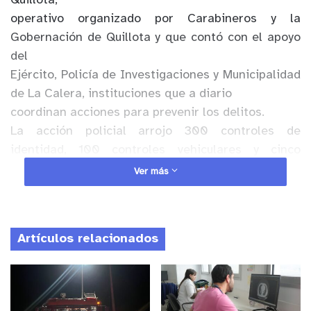
Quillota,
operativo organizado por Carabineros y la
Gobernación de Quillota y que contó con el apoyo
del
Ejército, Policía de Investigaciones y Municipalidad
de La Calera, instituciones que a diario
coordinan acciones para prevenir los delitos.
La acción policial arrojo 300 controles de
identidad, 100 controles vehiculares y cinco
detenidos,
Ver más
respecto al tema el Gobernador, Iván Cisternas
Tapia comentó que “estamos coordinados todos
para entregar seguridad a la ciudadanía, la
Artículos relacionados
formación inicial fue presenciada por gran
cantidad de
vecinos, cumpliendo normas de seguridad
sanitaria, apoyaron la realización de estas