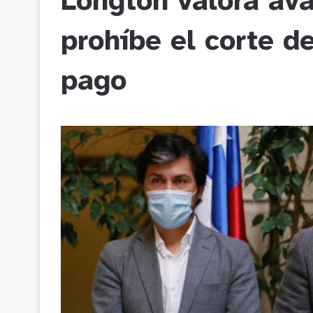
Longton valora av
prohíbe el corte de
pago