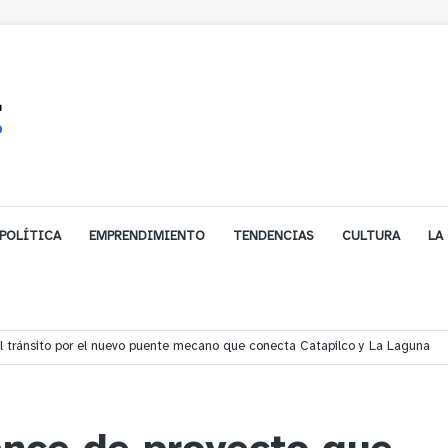
POLÍTICA
EMPRENDIMIENTO
TENDENCIAS
CULTURA
LA
í denuncian presunto traslado de aguas servidas hacia Concón desde planta 