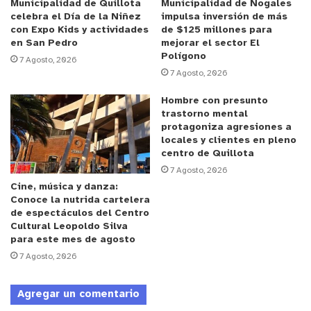
los grupos de riesgo
,
reza el comunicado emanado
Municipalidad de Quillota
Municipalidad de Nogales
celebra el Día de la Niñez
impulsa inversión de más
por la empresa.
con Expo Kids y actividades
de $125 millones para
en San Pedro
mejorar el sector El
Polígono
Según señaló el alcalde Mella, los equipos de la
7 Agosto, 2026
7 Agosto, 2026
Seremi de Salud ya se encuentran en Quillota y es
probable que el miércoles sea el día en que el
Hombre con presunto
trastorno mental
hotel quillotano reciba a los primeros pacientes
protagoniza agresiones a
que realizarán su cuarentena en las cómodas
locales y clientes en pleno
habitaciones del recinto quillotano.
centro de Quillota
7 Agosto, 2026
Cine, música y danza:
y tú, ¿qué opinas?
Conoce la nutrida cartelera
de espectáculos del Centro
Cultural Leopoldo Silva
para este mes de agosto
7 Agosto, 2026
Agregar un comentario