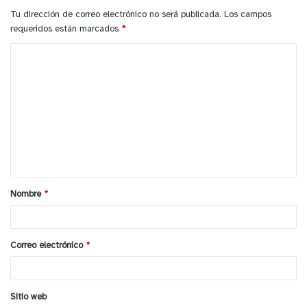
Tu dirección de correo electrónico no será publicada.
Los campos
requeridos están marcados
*
C
o
m
e
n
t
a
Nombre
*
r
i
o
Correo electrónico
*
*
Sitio web