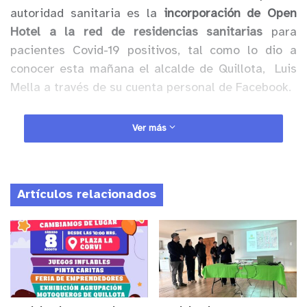
autoridad sanitaria es la
incorporación de Open
Hotel a la red de residencias sanitarias
para
pacientes Covid-19 positivos, tal como lo dio a
conocer esta mañana el alcalde de Quillota, Luis
Mella a través de su cuenta personal de Facebook.
Anuncio Patrocinado
Ver más
La noticia fue ratificada en horas de la tarde por el
mismo recinto hotelero. “
Se informa a toda la
ciudadanía que Open Hotel de Quillota se une a las
Artículos relacionados
más de 137 residencias sanitarias administradas por
el MInisterio de Salud. Se trata de los recintos
donde los pacientes Covid-19 positivo pueden
realizar su cuarentena si no cuentan con las
posibilidades en sus propios domicilios, ya sea por
espacio o por convivir con quienes forman parte de