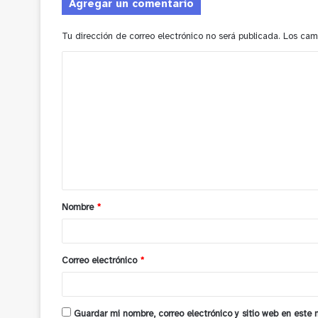
Agregar un comentario
Tu dirección de correo electrónico no será publicada.
Los cam
C
o
m
e
n
t
a
Nombre
*
r
i
o
Correo electrónico
*
*
Guardar mi nombre, correo electrónico y sitio web en este