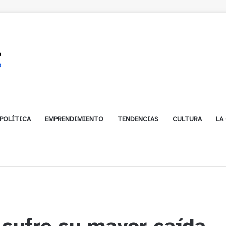
POLÍTICA
EMPRENDIMIENTO
TENDENCIAS
CULTURA
LA
e financiamiento para avanzar en la construcción del Puente Colón de Lim