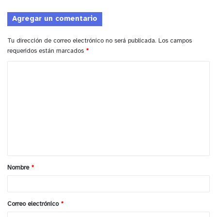
Agregar un comentario
Tu dirección de correo electrónico no será publicada.
Los campos
requeridos están marcados
*
C
o
m
e
n
t
a
Nombre
*
r
i
o
Correo electrónico
*
*