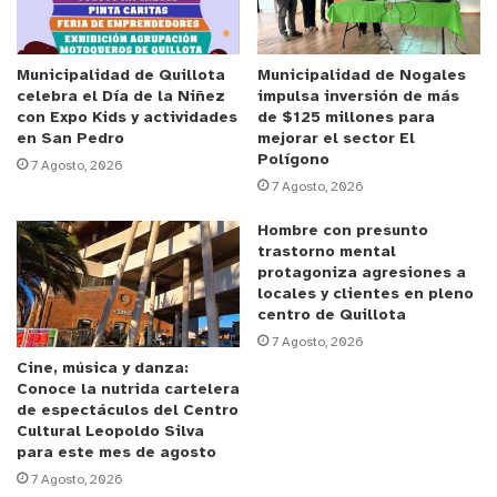
cerrados y hasta 10 personas en lugares abiertos
durante los tres días señalados.
Municipalidad de Quillota
Municipalidad de Nogales
celebra el Día de la Niñez
impulsa inversión de más
Asimismo, el ministro Belolio ratificó que se
con Expo Kids y actividades
de $125 millones para
mantendrán además las restricciones de
en San Pedro
mejorar el sector El
Polígono
prohibición de la movilidad interregional, así como
7 Agosto, 2026
7 Agosto, 2026
también de fondas, eventos masivos y los
cordones sanitarios anunciados hace algunos días.
Hombre con presunto
trastorno mental
protagoniza agresiones a
y tú, ¿qué opinas?
locales y clientes en pleno
centro de Quillota
7 Agosto, 2026
Cine, música y danza:
Conoce la nutrida cartelera
de espectáculos del Centro
Cultural Leopoldo Silva
para este mes de agosto
7 Agosto, 2026