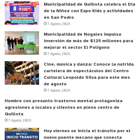
Municipalidad de Quillota celebra el Día
-Primer Lugar: Martina Gálvez Serrano. Escuela
de la Niñez con Expo Kids y actividades
en San Pedro
Monte Carmelo.
7 Agosto, 2026
Municipalidad de Nogales impulsa
-Segundo Lugar: Josué Hernández. Escuela Santa
inversión de más de $125 millones para
Rosa del Huerto.
mejorar el sector El Polígono
7 Agosto, 2026
Categoría Quinto y Sexto Básico
Cine, música y danza: Conoce la nutrida
cartelera de espectáculos del Centro
-Primer Lugar: Diego Alvarez Zuleta. Escuela
Cultural Leopoldo Silva para este mes
Gabriela Mistral.
de agosto
7 Agosto, 2026
-Segundo Lugar: Karla Pastén Flores. Escuela
Hombre con presunto trastorno mental protagoniza
agresiones a locales y clientes en pleno centro de
Monte Carmelo.
Quillota
7 Agosto, 2026
-Tercer Lugar: Oriana Riveros. Escuela Santa Rosa
Hoy viernes se inicia el tránsito por el
del Huerto.
nuevo puente mecano que conecta