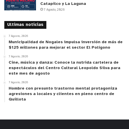
Catapilco y La Laguna
-Tercer Lugar: Yoshua Rodríguez Zamora. Escuela
7 Agosto, 2026
Josefina Huici.
Ultimas noticias
Categoría Séptimo y Octavo Básico
7 Agosto, 2026
Municipalidad de Nogales impulsa inversión de más de
-Primer Lugar: Sofía Neira Rozas. Escuela Gabriela
$125 millones para mejorar el sector El Polígono
Mistral.
7 Agosto, 2026
Cine, música y danza: Conoce la nutrida cartelera de
espectáculos del Centro Cultural Leopoldo Silva para
-Segundo Lugar: Kiara Rojas Jeria. Escuela
este mes de agosto
Josefina Huici.
7 Agosto, 2026
Hombre con presunto trastorno mental protagoniza
-Tercer Lugar: Pía Araya Cofré. Escuela Josefina
agresiones a locales y clientes en pleno centro de
Quillota
Huici.
Finalmente, desde el Departamento de Educación
Municipal se informó que dentro de los nuevos