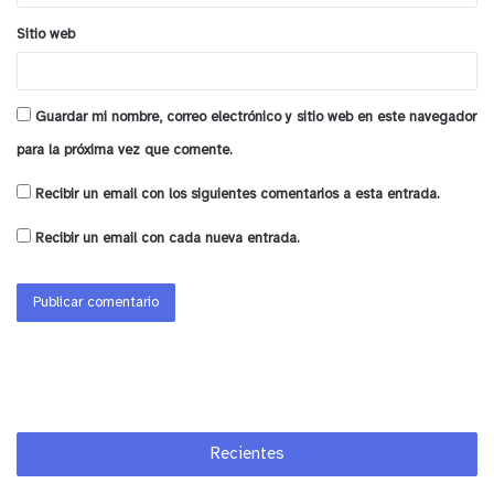
Sapiaín.
Sitio web
-Tercer Lugar: Amy Valencia Barahona. Escuela
Josefina Huici.
Guardar mi nombre, correo electrónico y sitio web en este navegador
para la próxima vez que comente.
Categoría Primer y Segundo Básico
Recibir un email con los siguientes comentarios a esta entrada.
-Primer Lugar: Isabella Oviedo Reyes. Escuela
Recibir un email con cada nueva entrada.
Josefina Huici.
-Segundo Lugar: Angel Martínez Cabrera. Escuela
Monte Carmelo.
-Tercer Lugar: Matilde Galleguillos Guzmán.
Escuela Gabriela Mistral.
Recientes
Categoría Tercer y Cuarto Básico