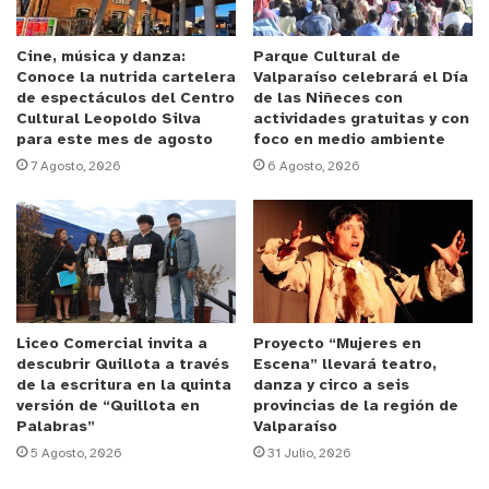
realizar iniciativas como éstas, en las que
nuestros niños lo vean como una oportunidad de
Cine, música y danza:
Parque Cultural de
Conoce la nutrida cartelera
Valparaíso celebrará el Día
entretenerse y ocupar su tiempo libre, en
de espectáculos del Centro
de las Niñeces con
actividades educativas que fomenten y fortalezcan
Cultural Leopoldo Silva
actividades gratuitas y con
para este mes de agosto
foco en medio ambiente
todas sus potencialidades. Nosotros estamos
7 Agosto, 2026
6 Agosto, 2026
dispuestos a seguir creando acciones lúdicas e
innovadoras en sus procesos formativos y
agradecemos a cada una de las familias, quienes
fueron un importante colaborador en este
concurso”,
indicó la jefa comunal.
Liceo Comercial invita a
Proyecto “Mujeres en
El certamen estuvo dirigido a alumnos(as) que
descubrir Quillota a través
Escena” llevará teatro,
cursan la educación básica y media, quienes
de la escritura en la quinta
danza y circo a seis
versión de “Quillota en
provincias de la región de
debían enviar un video declamando una poesía
Palabras”
Valparaíso
siendo el tema a abordar libre. El Daem buscaba
5 Agosto, 2026
31 Julio, 2026
con esta iniciativa que en este tiempo de