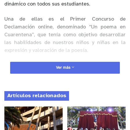
dinámico con todos sus estudiantes.
Una de ellas es el Primer Concurso de
Declamación online, denominado “Un poema en
Cuarentena”, que tenía como objetivo desarrollar
las habilidades de nuestros niños y niñas en la
expresión y valoración de la poesía.
Anuncio Patrocinado
Ver más
La alcaldesa Trinidad Rojo quien sostuvo una
reunión online con los alumnos que obtuvieron un
lugar en el concurso, destacó la entusiasta
Artículos relacionados
participación de los estudiantes
“estoy muy
contenta con los resultados que tuvo este
certamen, en cada video pudimos apreciar todo su
talento y entusiasmo. En este complejo período
que vivimos con la pandemia, es importante