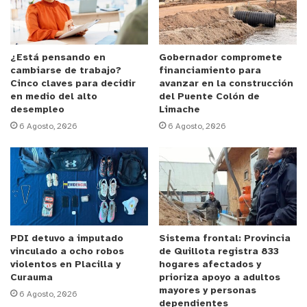
“Estamos preocupados porque hace varios meses
ese letrero no ha sido retirado y cada día se ve
más inestable. Nosotros transitamos todos los
¿Está pensando en
Gobernador compromete
cambiarse de trabajo?
financiamiento para
días por aquí con nuestros hijos y en cualquier
Cinco claves para decidir
avanzar en la construcción
momento se puede caer. No entendemos cual es el
en medio del alto
del Puente Colón de
desempleo
Limache
sentido de dejarlo instalado, y aparte que se ve
6 Agosto, 2026
6 Agosto, 2026
bastante inseguro para todos”, expresó una vecina
del sector mientras esperaba locomoción colectiva
justo debajo del letrero.
Por otra parte los vecinos han expresado la
urgencia de su retiro por el peligro latente que
PDI detuvo a imputado
Sistema frontal: Provincia
existe. “Se supone que cada vez que terminan una
vinculado a ocho robos
de Quillota registra 833
obra tienen que ser retirados estos carteles. Es
violentos en Placilla y
hogares afectados y
Curauma
prioriza apoyo a adultos
complicado porque últimamente ha habido viento
mayores y personas
6 Agosto, 2026
bien fuerte y es peligroso para cualquier persona
dependientes