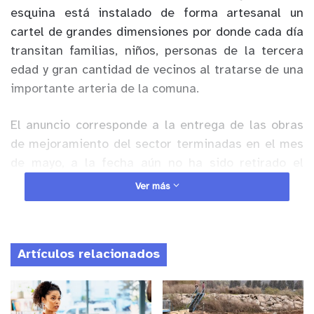
esquina está instalado de forma artesanal un
cartel de grandes dimensiones por donde cada día
transitan familias, niños, personas de la tercera
edad y gran cantidad de vecinos al tratarse de una
importante arteria de la comuna.
El anuncio corresponde a la entrega de las obras
de mejoramiento del sector terminadas en el mes
de mayo, a la fecha aún no ha sido retirado el
cartel municipal, transformándose en un verdadero
Ver más
peligro para los cientos de caleranos que caminan
por debajo del inestable letrero. Los vecinos del
sector solicitan su pronta remoción debido a que
Artículos relacionados
los fuertes vientos o el deterioro del material
podrían provocar un lamentable accidente.
Anuncio Patrocinado