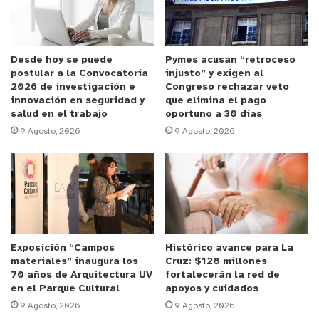
crear un el polo deportivo, comercial y ambiental
para que los habitantes disfruten en familia.
y tú, ¿qué opinas?
Desde hoy se puede
Pymes acusan “retroceso
postular a la Convocatoria
injusto” y exigen al
2026 de investigación e
Congreso rechazar veto
innovación en seguridad y
que elimina el pago
salud en el trabajo
oportuno a 30 días
9 Agosto, 2026
9 Agosto, 2026
Exposición “Campos
Histórico avance para La
materiales” inaugura los
Cruz: $128 millones
70 años de Arquitectura UV
fortalecerán la red de
en el Parque Cultural
apoyos y cuidados
9 Agosto, 2026
9 Agosto, 2026