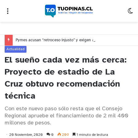
Pymes acusan “retroceso injusto” y exigen al Congreso rechazar veto que elimina el pago oportuno a 30 días
Actualidad
El sueño cada vez más cerca:
Proyecto de estadio de La
Cruz obtuvo recomendación
técnica
Con este nuevo paso sólo resta que el Consejo
Regional apruebe el financiamiento de 2 mil 400
millones de pesos.
20 Noviembre, 2020
0
209
1 minuto de lectura