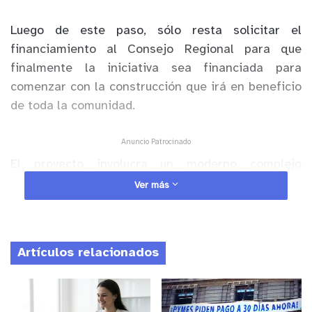
Luego de este paso, sólo resta solicitar el
financiamiento al Consejo Regional para que
finalmente la iniciativa sea financiada para
comenzar con la construcción que irá en beneficio
de toda la comunidad.
Anuncio Patrocinado
El proyecto involucra un moderno complejo
deportivo para mil 200 personas en la que no sólo
Ver más
habrá espacio para el fútbol, también para otras
disciplinas como el atletismo, además de contar
con una sala de musculación y oficinas.
Artículos relacionados
Este sería un gran paso lograr concretar uno de los
grandes anhelos de la gestión de Maite Larrondo: