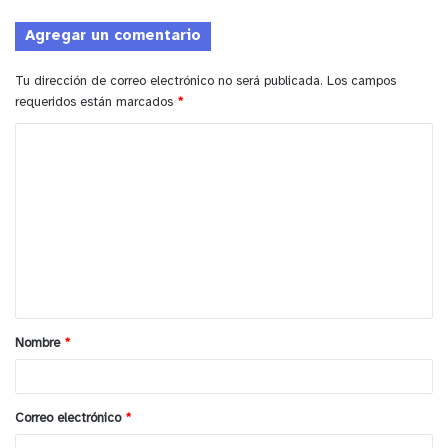
Agregar un comentario
Tu dirección de correo electrónico no será publicada.
Los campos
requeridos están marcados
*
C
o
m
e
n
t
a
Nombre
*
r
i
o
Correo electrónico
*
*