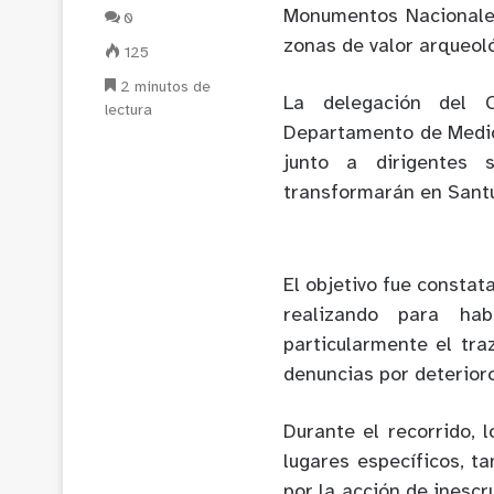
Monumentos Nacionales
0
zonas de valor arqueol
125
2 minutos de
La delegación del 
lectura
Departamento de Medio
junto a dirigentes 
transformarán en Santu
El objetivo fue constat
realizando para habi
particularmente el tra
denuncias por deterioro
Durante el recorrido, 
lugares específicos, t
por la acción de inesc