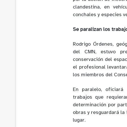
clandestina, en vehíc
conchales y especies v
Se paralizan los trabaj
Rodrigo Órdenes, geóg
del CMN, estuvo pre
conservación del espaci
el profesional levanta
los miembros del Consej
En paralelo, oficiará
trabajos que requier
determinación por par
obras y resguardará la 
lugar.