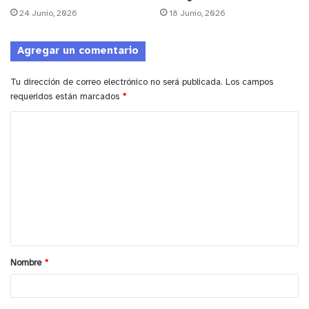
24 Junio, 2026
18 Junio, 2026
Agregar un comentario
Tu dirección de correo electrónico no será publicada.
Los campos
requeridos están marcados
*
C
o
m
e
n
t
y tú, ¿qué opinas?
a
Nombre
*
r
i
o