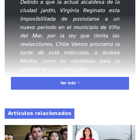
Debido a que la actual alcaldesa de la
ciudad jardín, Virginia Reginato esta
imposibilitada de postularse a un
nuevo periodo en el municipio de Viña
del Mar, por la ley que limita las
reelecciones, Chile Vamos proclamó la
tarde de este miércoles, a Andrea
Molina como su candidata para la
alcaldía de la ciudad jardín.
Ver más
La ex diputada declaró sentirse honrrada con el
nombramiento. “He recibido esta noticia muy
positivamente y con mucha alegría, y por supuesto
Artículos relacionados
para mí es un honor”.
Anuncio Patrocinado