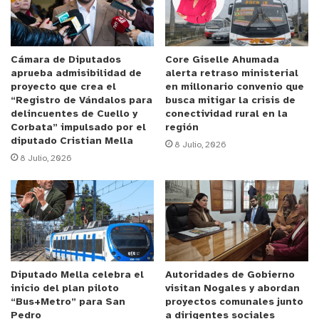
Frente a este nuevo desafío, Molina realizó un
llamado “a la unidad y al trabajo conjunto en
equipo. Esto no se hace sólo desde los partidos,
Cámara de Diputados
Core Giselle Ahumada
definitivamente tiene que ver con la gente, sobre
aprueba admisibilidad de
alerta retraso ministerial
proyecto que crea el
en millonario convenio que
todo en una candidatura a alcalde”.
“Registro de Vándalos para
busca mitigar la crisis de
delincuentes de Cuello y
conectividad rural en la
Chile Vamos solo llevaría a Andrea Molina como
Corbata” impulsado por el
región
diputado Cristian Mella
candidata al municipio de la Ciudad Jardín. Sin
8 Julio, 2026
8 Julio, 2026
embargo, surgen más nombres en la derecha que
aspiran a alcanzar el sillón edilicio de la ciudad
jardín como el ex marino Rodrigo Vattuone, el ex
UDI, Jorge Escudero, el abogado Javier Gómez y
Marlen Olivarí.
Diputado Mella celebra el
Autoridades de Gobierno
inicio del plan piloto
visitan Nogales y abordan
“Bus+Metro” para San
proyectos comunales junto
Pedro
a dirigentes sociales