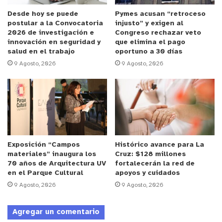
controlada de las especies vegetales. Además, se
recuerda a la comunidad que este tipo de hechos
Desde hoy se puede
Pymes acusan “retroceso
postular a la Convocatoria
injusto” y exigen al
pueden ser denunciados anónimamente al 135.
2026 de investigación e
Congreso rechazar veto
innovación en seguridad y
que elimina el pago
salud en el trabajo
oportuno a 30 días
y tú, ¿qué opinas?
9 Agosto, 2026
9 Agosto, 2026
Exposición “Campos
Histórico avance para La
materiales” inaugura los
Cruz: $128 millones
70 años de Arquitectura UV
fortalecerán la red de
en el Parque Cultural
apoyos y cuidados
9 Agosto, 2026
9 Agosto, 2026
Agregar un comentario