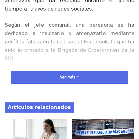
amenazas que ha recibido durante el último
tiempo a través de redes sociales.
Según el jefe comunal, una persaona se ha
dedicado a insultarlo y amenazarlo mediante
perfiles falsos en la red social Facebook, lo que ha
sido informado a la Brigada de Cibercrimen de la
PDI.
Anuncio Patrocinado
Ver más
En los textos con los que intimidaron al alcalde, el
autor de las amenzas dice representar a una
presunta banda llamada “Calisto Gang” y hace
Artículos relacionados
extensiva sus amenzas no sólo al jefe edilicio, sino
también a todos los habitantes de la comuna.