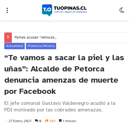
Pymes acusan “retroceso injusto” y exigen al Congreso rechazar veto que elimina el pago oportuno a 30 días
Actualidad
Provincia Petorca
“Te vamos a sacar la piel y las
uñas”: Alcalde de Petorca
denuncia amenzas de muerte
por Facebook
El jefe comunal Gustavo Valdenegro acudió a la
PDI motivado por las cobrades amenazas.
27 Enero, 2021
0
385
1 minuto