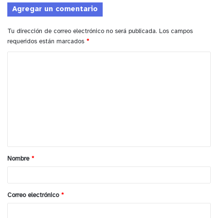
Agregar un comentario
Tu dirección de correo electrónico no será publicada.
Los campos
requeridos están marcados
*
C
o
m
e
n
t
a
Nombre
*
r
i
o
Correo electrónico
*
*