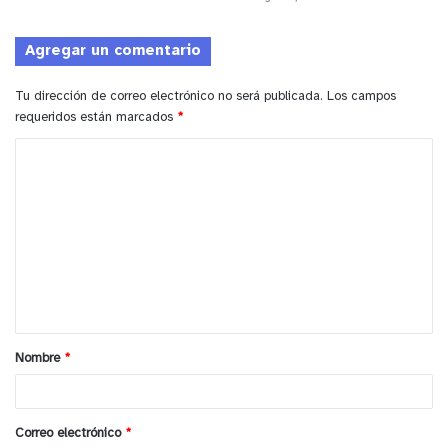
el mejor provecho a estos teléfonos en caso que
sea necesario, funcionarios que saldrán a terreno
Agregar un comentario
desde hoy hasta completar la entrega y
capacitación.
Tu dirección de correo electrónico no será publicada.
Los campos
requeridos están marcados
*
C
o
m
e
n
t
a
Nombre
*
r
i
o
Correo electrónico
*