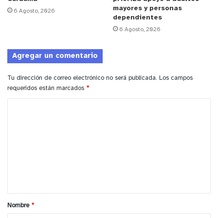
mayores y personas
6 Agosto, 2026
dependientes
6 Agosto, 2026
Agregar un comentario
Tu dirección de correo electrónico no será publicada.
Los campos
requeridos están marcados
*
C
o
m
e
n
t
a
Nombre
*
r