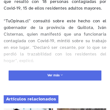
que resultó con 18 personas contagiadas por
Covid-19, 15 de ellos residentes adultos mayores.
“TuOpinas.cl” consultó sobre este hecho con el
gobernador de la provincia de Quillota, Iván
Cisternas, quien manifestó que una funcionaria
contagiada con Covid-19, mintió sobre su trabajo
en ese lugar. “Declaró ser cesante, por lo que se
perdió la trazabilidad con los residentes del
hogar”, explicó.
Anuncio Patrocinado
Ver más
Producto de esta irresponsabilidad, 18 personas
resultaron contagiadas, de las cuales 15 con
adultos mayores, por lo que según declaró
Artículos relacionados
Cisternas, la Gobernación ya está estudiando
acciones legales en contra de la mujer.