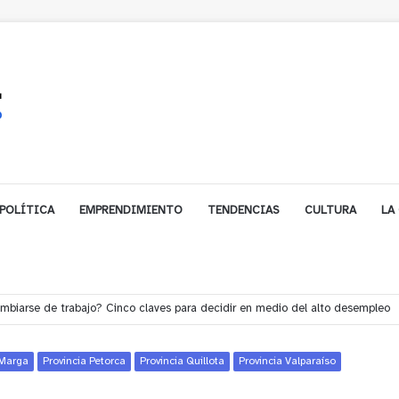
POLÍTICA
EMPRENDIMIENTO
TENDENCIAS
CULTURA
LA
e financiamiento para avanzar en la construcción del Puente Colón de Lim
 Marga
Provincia Petorca
Provincia Quillota
Provincia Valparaíso