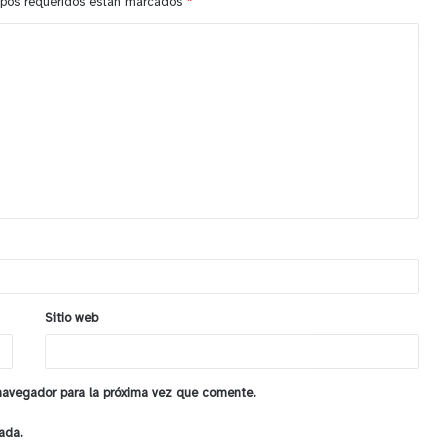
pos requeridos están marcados
*
Sitio web
 navegador para la próxima vez que comente.
ada.