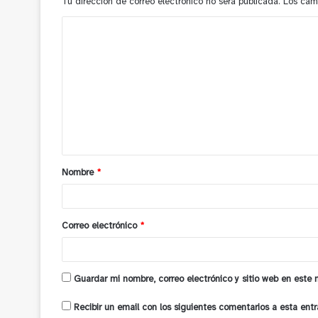
Tu dirección de correo electrónico no será publicada.
Los cam
C
o
m
e
n
t
a
Nombre
*
r
i
o
Correo electrónico
*
*
Guardar mi nombre, correo electrónico y sitio web en este
Recibir un email con los siguientes comentarios a esta entr