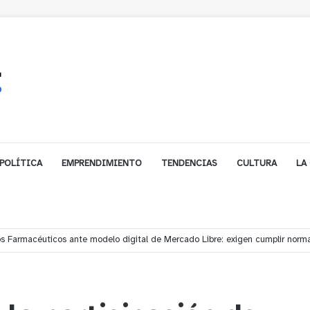
POLÍTICA
EMPRENDIMIENTO
TENDENCIAS
CULTURA
LA
ta a descubrir Quillota a través de la escritura en la quinta versión de “Quillo