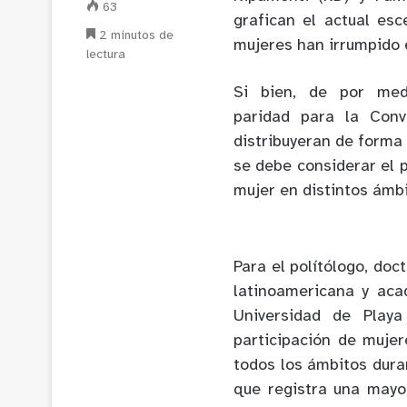
63
grafican el actual esc
2 minutos de
mujeres han irrumpido 
lectura
Si bien, de por med
paridad para la Conv
distribuyeran de forma
se debe considerar
el 
mujer en distintos ámbi
Para el polítólogo, doc
latinoamericana y aca
Universidad de Play
participación de muje
todos los ámbitos duran
que registra una mayo