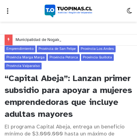
Municipalidad de Nogales celebrará el Día del Niño y de la Niña con un gran espectáculo de circo en Nogales y El Melón
Emprendimiento
Provincia de San Felipe
Provincia Los Andes
Provincia Marga Marga
Provincia Petorca
Provincia Quillota
Provincia Valparaíso
“Capital Abeja”: Lanzan primer
subsidio para apoyar a mujeres
emprendedoras que incluye
adultas mayores
El programa Capital Abeja, entrega un beneficio
mínimo de $3.000.000 hasta un máximo de