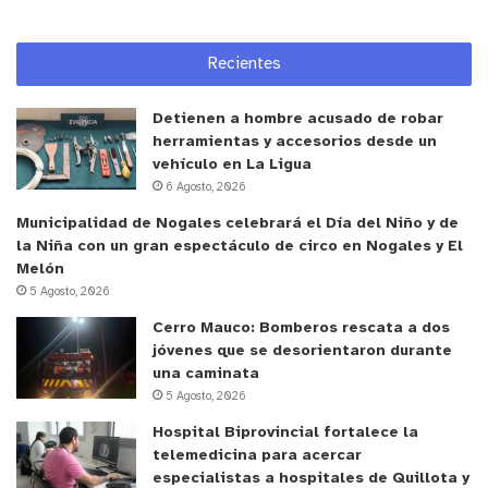
Capital Abeja no solo te entrega un subsidio, sino
también entrega apoyo y acompañamiento en el
Recientes
proceso de emprender. Una vez finalizado la
ejecución del programa, la idea es que todas
Detienen a hombre acusado de robar
aquellas mujeres que hayan ganado el Capital
herramientas y accesorios desde un
Abeja sean parte de la red de Centros de Negocios
vehículo en La Ligua
de Sercotec para que sigamos apoyándolas en
6 Agosto, 2026
cada paso del proceso”, señaló el ministro de
Municipalidad de Nogales celebrará el Día del Niño y de
Economía, Lucas Palacios.
la Niña con un gran espectáculo de circo en Nogales y El
Melón
5 Agosto, 2026
El programa Capital Abeja, entrega un beneficio
Cerro Mauco: Bomberos rescata a dos
mínimo de $3.000.000 hasta un máximo de
jóvenes que se desorientaron durante
$3.500.000 (neto), para que la emprendedora
una caminata
lleve a cabo las actividades detalladas en su Plan
5 Agosto, 2026
de Negocios. El monto puede ser utilizado para
Hospital Biprovincial fortalece la
inversión de bienes y acciones de gestión
telemedicina para acercar
empresarial, como inversiones, gestión
especialistas a hospitales de Quillota y