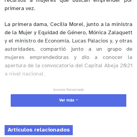
recursos a mujeres que buscan emprender por
primera vez.
La primera dama, Cecilia Morel, junto a la ministra
de la Mujer y Equidad de Género, Mónica Zalaquett
y el ministro de Economía, Lucas Palacios y, y otras
autoridades, compartió junto a un grupo de
mujeres emprendedoras y dio a conocer la
apertura de la convocatoria del Capital Abeja 2021
a nivel nacional.
Anuncio Patrocinado
Tanto el director nacional de Sercotec, Bruno
Ver más
Trisotti, como la directora (s) de Sernameg,
Johanna Olivares, destacaron que éste es el único
subsidio que está enfocado en apoyar a todas
Artículos relacionados
aquellas mujeres que buscan emprender por