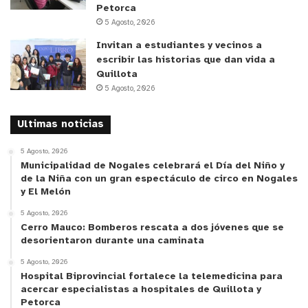
Petorca
empresarial, asesorías en gestión, acciones de
5 Agosto, 2026
marketing, capacitaciones, entre otros. Además, la
Invitan a estudiantes y vecinos a
emprendedora debe realizar un aporte obligatorio
escribir las historias que dan vida a
de un 2% sobre el beneficio entregado por
Quillota
Sercotec.
5 Agosto, 2026
Respecto a este programa, el Director Nacional de
Ultimas noticias
Sercotec, Bruno Trisotti indicó: “Sercotec ha
5 Agosto, 2026
tenido un compromiso histórico con el
Municipalidad de Nogales celebrará el Día del Niño y
empoderamiento y autonomía de las mujeres, por
de la Niña con un gran espectáculo de circo en Nogales
y El Melón
eso nos enorgullece decir que en los últimos cinco
años, el 56% de los emprendimientos
5 Agosto, 2026
Cerro Mauco: Bomberos rescata a dos jóvenes que se
beneficiados por nuestro servicio son liderados
desorientaron durante una caminata
por mujeres, llegando el año pasado a más de 14
5 Agosto, 2026
mil emprendedoras que se adjudicaron alguno de
Hospital Biprovincial fortalece la telemedicina para
nuestros subsidios. Este año redoblamos este
acercar especialistas a hospitales de Quillota y
Petorca