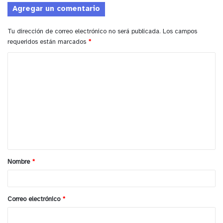
Agregar un comentario
Tu dirección de correo electrónico no será publicada.
Los campos
requeridos están marcados
*
C
o
m
e
n
t
a
Nombre
*
r
i
o
Correo electrónico
*
*