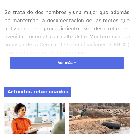
Se trata de dos hombres y una mujer que además
no mantenían la documentación de las motos que
utilizaban. El procedimiento se desarrolló en
avenida Tocornal con calle Julio Montero cuando
un aviso de la Central de Comunicaciones (CENCO)
alertó al personal de la situación.
Ver más
Anuncio Patrocinado
Los imputados fueron trasladados hasta la
Comisaría para el procedimiento de rigor.
Artículos relacionados
y tú, ¿qué opinas?