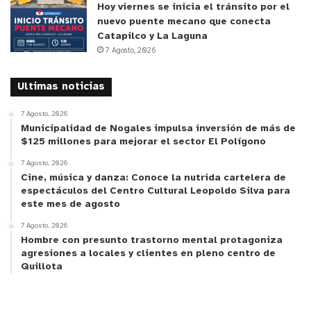
Hoy viernes se inicia el tránsito por el
a la investigación, además de 5 años y un día de
nuevo puente mecano que conecta
presidio mayor en su grado mínimo, por tres delitos
Catapilco y La Laguna
de uso malicioso de instrumento público falsificado.
7 Agosto, 2026
y tú, ¿qué opinas?
Ultimas noticias
7 Agosto, 2026
Municipalidad de Nogales impulsa inversión de más de
$125 millones para mejorar el sector El Polígono
7 Agosto, 2026
Cine, música y danza: Conoce la nutrida cartelera de
espectáculos del Centro Cultural Leopoldo Silva para
este mes de agosto
7 Agosto, 2026
Hombre con presunto trastorno mental protagoniza
agresiones a locales y clientes en pleno centro de
Quillota