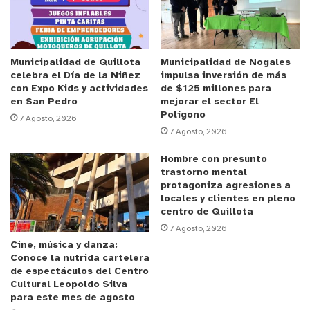
consumado.
Anuncio Patrocinado
Respecto del acusado Chahuán Cerna, fue acusado
Municipalidad de Quillota
Municipalidad de Nogales
celebra el Día de la Niñez
impulsa inversión de más
por los delitos de
robo en robo en lugar no habitado
con Expo Kids y actividades
de $125 millones para
con infracción a la Ley de Seguridad Interior de
en San Pedro
mejorar el sector El
Polígono
Estado. Tráfico ilícito de drogas y estupefacientes,
7 Agosto, 2026
7 Agosto, 2026
tráfico de influencias, obstrucción a la investigación
y uso malicioso de instrumento público falsificado.
Hombre con presunto
trastorno mental
Todos en calidad de autor, salvo el tráfico de drogas,
protagoniza agresiones a
que tiene calidad de cómplice.
locales y clientes en pleno
centro de Quillota
El Ministerio Público espera rendir en el juicio toda
7 Agosto, 2026
Cine, música y danza:
su prueba, la que incluye más de 60 testigos, diez
Conoce la nutrida cartelera
peritos de diferentes especialidades, más de 50
de espectáculos del Centro
Cultural Leopoldo Silva
documentos y más de 100 evidencias y otros
para este mes de agosto
medios de prueba que fueron consignados en el