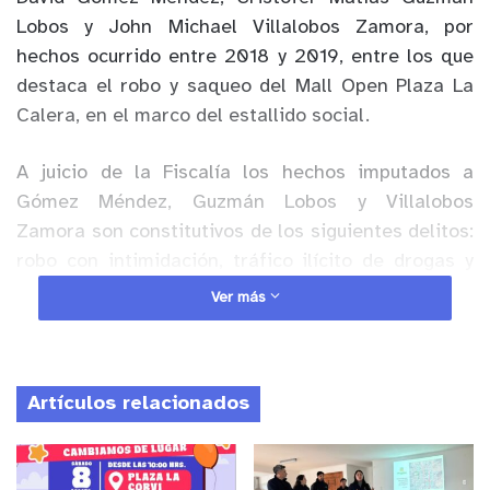
Lobos y John Michael Villalobos Zamora, por
hechos ocurrido entre 2018 y 2019, entre los que
destaca el robo y saqueo del Mall Open Plaza La
Calera, en el marco del estallido social.
A juicio de la Fiscalía los hechos imputados a
Gómez Méndez, Guzmán Lobos y Villalobos
Zamora son constitutivos de los siguientes delitos:
robo con intimidación, tráfico ilícito de drogas y
estupefacientes, posesión o tenencia ilegal de
Ver más
arma de fuego y municiones, posesión o tenencia
de arma de fuego prohibida. Además en contra de
Gómez Méndez los delitos de hurto simple,
Artículos relacionados
receptación de vehículo motorizado y disparo
injustificado, este último junto a Guzmán Lobos.
Todos en calidad de autores directos y grado