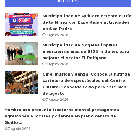
Recientes
además 4 años de presidio menos en su grado
máximo, por el delito de disparo injustificado.
Municipalidad de Quillota celebra el Día
Mientras que Guzmán Lobos y Villalobos Zamora
de la Niñez con Expo Kids y actividades
arriesgan 10 años de presidio mayor en su grado
en San Pedro
mínimo por el robo
7 Agosto, 2026
con intimidación.
Municipalidad de Nogales impulsa
inversión de más de $125 millones para
mejorar el sector El Polígono
Llamal Karim Chahuán Cerna
además de la pena por
7 Agosto, 2026
tráfico arriesga 6 años de presidio mayor en su
Cine, música y danza: Conoce la nutrida
grado mínimo, por dos delitos de robo en lugar no
cartelera de espectáculos del Centro
habitado con infracción a la Ley de Seguridad
Cultural Leopoldo Silva para este mes
Interior del Estado , 5 años de presidio menor en su
de agosto
7 Agosto, 2026
grado máximo por dos delitos de tráfico de
influencias, dos años de presidio menor en su
Hombre con presunto trastorno mental protagoniza
agresiones a locales y clientes en pleno centro de
medio, por tráfico ilícito de drogas y estupefacientes
Quillota
en pequeñas cantidades , 300 días de presidio
7 Agosto, 2026
menor en su grado mínimo y multa por obstrucción