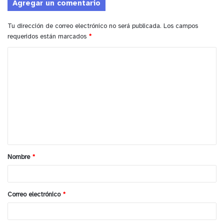
Agregar un comentario
Tu dirección de correo electrónico no será publicada.
Los campos
requeridos están marcados
*
C
o
m
e
n
t
a
Nombre
*
r
i
o
Correo electrónico
*
*