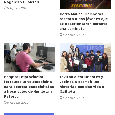
Nogales y El Melón
“Por lo tanto se trataba de un peligroso
5 Agosto, 2026
delincuente el cual fue detenido el día de ayer
Cerro Mauco: Bomberos
rescata a dos jóvenes que
gracias al trabajo planificado de Carabineros de
se desorientaron durante
Chile en donde pudimos sacar a otro peligroso
una caminata
delincuente de circulación de las calles del plan de
5 Agosto, 2026
Valparaíso”, puntualizó el mayor Juan Escobar,
comisario de la Unidad Policial.
y tú, ¿qué opinas?
Hospital Biprovincial
Invitan a estudiantes y
fortalece la telemedicina
vecinos a escribir las
para acercar especialistas
historias que dan vida a
a hospitales de Quillota y
Quillota
Petorca
5 Agosto, 2026
5 Agosto, 2026