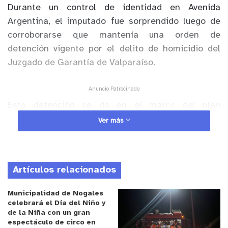
Durante un control de identidad en Avenida
Argentina, el imputado fue sorprendido luego de
corroborarse que mantenía una orden de
detención vigente por el delito de homicidio del
Juzgado de Garantía de Valparaíso.
Anuncio Patrocinado
Esta detención se da en el marco del plan
“Muévete con Seguridad”, con el refuerzo de los
Ver más
servicios preventivos y fiscalizadores en el plan de
la comuna que han arrojado positivos resultados.
Artículos relacionados
El hombre mantiene además un registro de 11
reiteraciones de delitos, tales como robo con
Municipalidad de Nogales
intimidación, lesiones con arma blanca, amenazas,
celebrará el Día del Niño y
de la Niña con un gran
riña, entre otros.
espectáculo de circo en