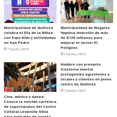
educacionales ubicados en zonas de interfaz
urbano-forestal o rurales, con alta incidencia de
emergencias forestales o vulnerabilidad
territorial”, sostuvo el director regional de la
entidad, Sandro Bruzzone.
Municipalidad de Quillota
Municipalidad de Nogales
celebra el Día de la Niñez
impulsa inversión de más
con Expo Kids y actividades
de $125 millones para
Agregó que “los profesores interesados en
en San Pedro
mejorar el sector El
Polígono
inscribir a sus cursos o instituciones en este
7 Agosto, 2026
7 Agosto, 2026
programa, que incluye charlas en aula y
telemáticas adecuadas a la edad de los
Hombre con presunto
participantes y las restricciones de la pandemia,
trastorno mental
protagoniza agresiones a
deben escribir la solicitud al
locales y clientes en pleno
correo
educacion.conafvalparaiso@gmail.com
”.
centro de Quillota
7 Agosto, 2026
Cine, música y danza:
Asimismo, Bruzzone afirmó que “nuestra región
Conoce la nutrida cartelera
experimenta un severo déficit de precipitaciones,
de espectáculos del Centro
hace más de diez años, que mantiene a la
Cultural Leopoldo Silva
para este mes de agosto