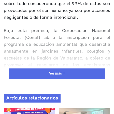
sobre todo considerando que el 99% de éstos son
provocados por el ser humano, ya sea por acciones
negligentes o de forma intencional.
Bajo esta premisa, la Corporación Nacional
Forestal (Conaf) abrió la inscripción para el
programa de educación ambiental que desarrolla
anualmente en jardines infantiles, colegios y
escuelas de la Región de Valparaíso, a objeto de
promover el resguardo de los ecosistemas
forestales y la adaptación al cambio climático.
Ver más
Anuncio Patrocinado
“Esta iniciativa contempla la capacitación de
Artículos relacionados
estudiantes de enseñanza pre-básica, básica y
media, principalmente de establecimientos