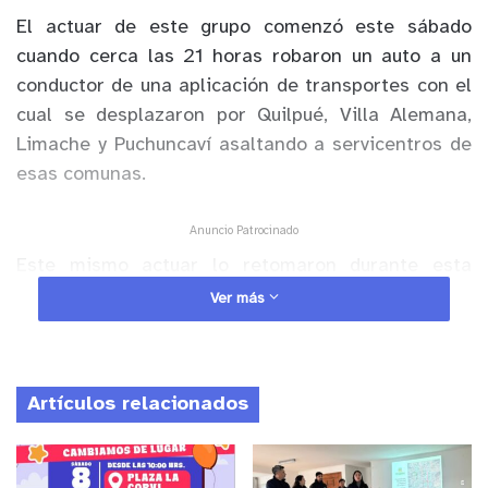
El actuar de este grupo comenzó este sábado
cuando cerca las 21 horas robaron un auto a un
conductor de una aplicación de transportes con el
cual se desplazaron por Quilpué, Villa Alemana,
Limache y Puchuncaví asaltando a servicentros de
esas comunas.
Anuncio Patrocinado
Este mismo actuar lo retomaron durante esta
madrugada, cometiendo el delito de robo con
Ver más
violencia e intimidación a dos servicentros, uno de
Villa Alemana y otro de Quilpué.
Artículos relacionados
En este último, Carabineros fue alertado y de
manera inmediata comenzó un seguimiento del
automóvil por diferentes vías de la comuna. En