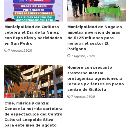
esta persecución, el auto pierde el control y choca
contra un signo “Pare”, lo que provocó que los
ocupantes escaparan a pie por diferentes lugares,
logrando la detención de dos de ellos, sujetos de
Municipalidad de Quillota
Municipalidad de Nogales
celebra el Día de la Niñez
impulsa inversión de más
15 y 18 años.
con Expo Kids y actividades
de $125 millones para
en San Pedro
mejorar el sector El
Conforme a la instrucción del fiscal, ambos pasan
Polígono
7 Agosto, 2026
7 Agosto, 2026
a control de detención por el delito de robo con
violencia e intimidación, y receptación de vehículo
Hombre con presunto
motorizado.
trastorno mental
protagoniza agresiones a
locales y clientes en pleno
Reproductor
centro de Quillota
de
7 Agosto, 2026
Video
Cine, música y danza:
Conoce la nutrida cartelera
de espectáculos del Centro
Cultural Leopoldo Silva
para este mes de agosto