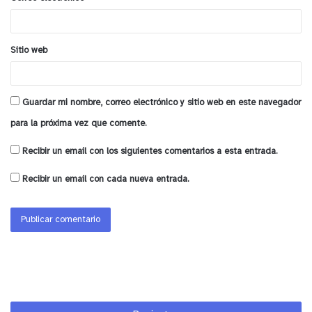
*
Video
Sitio web
Guardar mi nombre, correo electrónico y sitio web en este navegador
00:00
01:07
para la próxima vez que comente.
y tú, ¿qué opinas?
Recibir un email con los siguientes comentarios a esta entrada.
Recibir un email con cada nueva entrada.