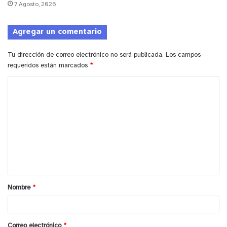
7 Agosto, 2026
Agregar un comentario
00:00
00:17
Tu dirección de correo electrónico no será publicada.
Los campos
requeridos están marcados
*
C
o
m
e
n
t
a
Nombre
*
r
i
Reproductor
o
de
Correo electrónico
*