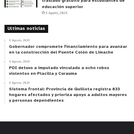
traslado gratuito para estudiantes de
orquestal, ofreciéndoles la oportunidad de
educación superior
participar de encuentros tanto regionales como
6 Agosto, 2026
nacionales.
Ultimas noticias
y tú, ¿qué opinas?
6 Agosto, 2026
Gobernador compromete financiamiento para avanzar
en la construcción del Puente Colón de Limache
6 Agosto, 2026
PDI detuvo a imputado vinculado a ocho robos
violentos en Placilla y Curauma
6 Agosto, 2026
Sistema frontal: Provincia de Quillota registra 833
hogares afectados y prioriza apoyo a adultos mayores
y personas dependientes