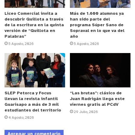
cómo los estudiantes de este establecimiento
educacional han tenido una conexión muy especial
Liceo Comercial invita a
Más de 1.600 alumnos ya
descubrir Quillota a través
han sido parte del
con la música. Vamos a continuar con muchos
de la escritura en la quinta
programa Súper Sano de
establecimientos más”, señaló la seremi de
versión de “Quillota en
Sopraval en lo que va del
Palabras”
año
Educación Patricia Colarte.
5 Agosto, 2026
5 Agosto, 2026
Anuncio Patrocinado
La intervención del cuarteto fue en los talleres
Técnico Profesionales del establecimiento, lo que
permitió a sus alumnos tomar un descanso y
deleitarse con la música. Andrés Vargas, director
SLEP Petorca y Focus
“Las brutas”: clásico de
de la Escuela Industrial Guillermo Richards,
llevan la revista infantil
Juan Radrigán llega este
comentó que “los técnicos tienen algo de artistas
Guarisapo a más de 3 mil
viernes gratis al PCdV
estudiantes del territorio
también porque van modelando la materia y
29 Julio, 2026
4 Agosto, 2026
creando y tiene que ver con la música. Esto nos
entrega alegría y nos abre a las emociones, por lo
Agregar un comentario