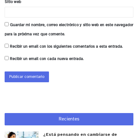
Sitio web
El proyecto contará con 114 jornadas de cuatro
horas, durante las que se irá acercando la música
a los niños, niñas y jóvenes.
Guardar mi nombre, correo electrónico y sitio web en este navegador
para la próxima vez que comente.
Arriba
la orquesta,
tiene tres etapas
Recibir un email con los siguientes comentarios a esta entrada.
Desarrollo de la apreciación musical y promoción
Recibir un email con cada nueva entrada.
de la música
A través de la presentación de conciertos,
cuartetos, quintetos de cuerda u/o vientos en
diferentes formatos, contando con una
presentación y mediación, de modo tal que los
alumnos y la comunidad educativa de cada
establecimiento, puedan acceder a experiencias
Recientes
que amplíen su horizonte cultural y sensibilidad
por la música y las artes.
¿Está pensando en cambiarse de