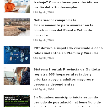
trabajo? Cinco claves para decidir en
medio del alto desempleo
Formación de orquestas y/o bandas
6 Agosto, 2026
Gobernador compromete
Donde se busca generar una profunda inmersión
financiamiento para avanzar en la
en la ejecución de música instrumental en
construcción del Puente Colón de
establecimientos educacionales, potenciando
Limache
6 Agosto, 2026
tanto las habilidades musicales como el aspecto
socioemocional y de convivencia escolar de toda la
PDI detuvo a imputado vinculado a ocho
robos violentos en Placilla y Curauma
comunidad educativa, los cuales, en contexto de
6 Agosto, 2026
pandemia COVID19, se vuelven aún más relevantes.
Sistema frontal: Provincia de Quillota
Presentaciones y encuentros orquestales
registra 833 hogares afectados y
prioriza apoyo a adultos mayores y
personas dependientes
El plan
Arriba la orquesta,
tiene por objetivo
6 Agosto, 2026
entregar a las orquestas infanto-juveniles
En Nogales: municipio inicia segundo
desarrolladas al interior de Liceos Bicentenario, un
período de postulación al beneficio de
espacio de calidad para mostrar su nivel y trabajo