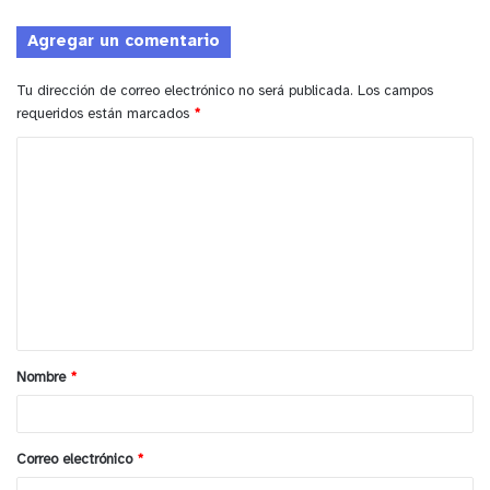
Agregar un comentario
Tu dirección de correo electrónico no será publicada.
Los campos
requeridos están marcados
*
C
o
m
e
n
y tú, ¿qué opinas?
t
a
Nombre
*
r
i
o
Correo electrónico
*
*