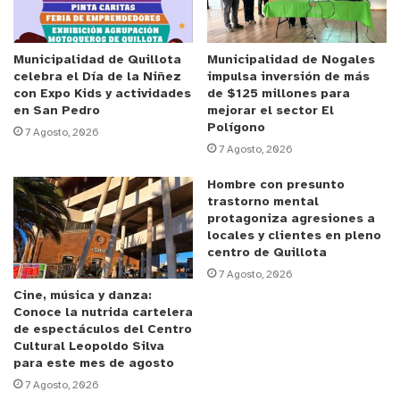
esta jornada. Desde la institución aprovecharon la
instancia para reforzar que este tipo de
procedimientos responden a los patrullajes
Municipalidad de Quillota
Municipalidad de Nogales
celebra el Día de la Niñez
impulsa inversión de más
preventivos que se realizan de forma permanente.
con Expo Kids y actividades
de $125 millones para
en San Pedro
mejorar el sector El
Polígono
7 Agosto, 2026
7 Agosto, 2026
Hombre con presunto
trastorno mental
protagoniza agresiones a
locales y clientes en pleno
centro de Quillota
7 Agosto, 2026
Cine, música y danza:
Conoce la nutrida cartelera
de espectáculos del Centro
Cultural Leopoldo Silva
para este mes de agosto
7 Agosto, 2026