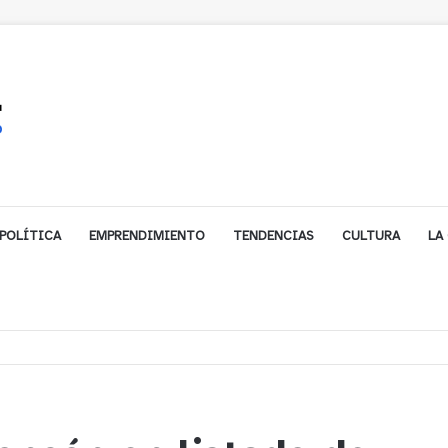
POLÍTICA
EMPRENDIMIENTO
TENDENCIAS
CULTURA
LA
les impulsa inversión de más de $125 millones para mejorar el sector El Pol