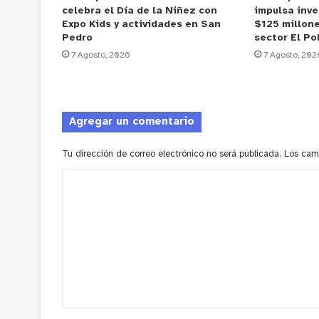
celebra el Día de la Niñez con
impulsa inve
Expo Kids y actividades en San
$125 millone
Pedro
sector El Po
7 Agosto, 2026
7 Agosto, 202
Agregar un comentario
Tu dirección de correo electrónico no será publicada.
Los cam
C
o
m
e
n
t
a