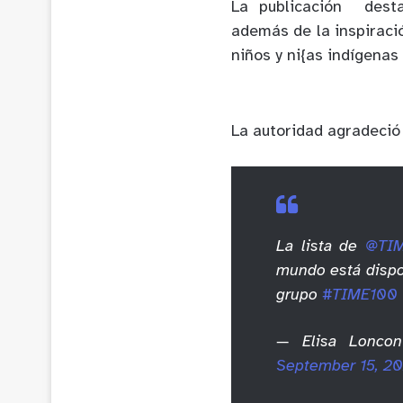
La publicación desta
además de la inspiraci
niños y ni{as indígenas 
La autoridad agradeció
La lista de
@TI
mundo está dispo
grupo
#TIME100
— Elisa Loncon
September 15, 20