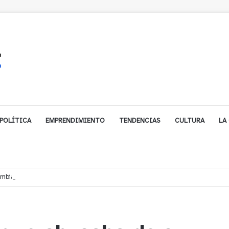
POLÍTICA
EMPRENDIMIENTO
TENDENCIAS
CULTURA
LA
biarse de trabajo? Cinco claves para decidir en medio del alto desempleo