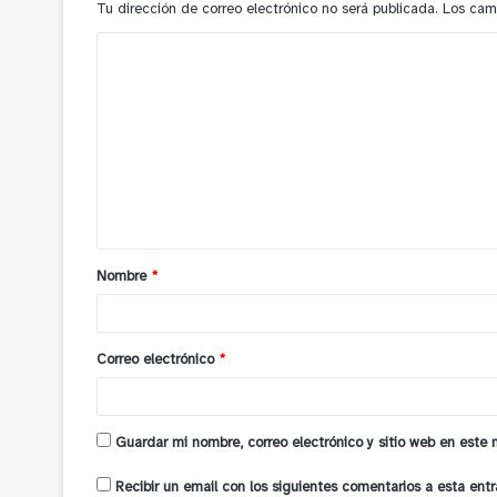
Tu dirección de correo electrónico no será publicada.
Los cam
C
o
m
e
n
t
a
Nombre
*
r
i
o
Correo electrónico
*
*
Guardar mi nombre, correo electrónico y sitio web en este
Recibir un email con los siguientes comentarios a esta entr