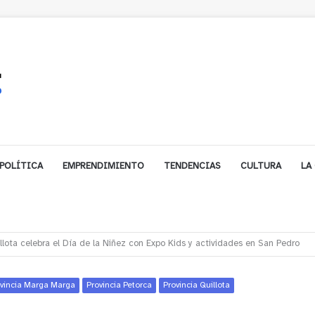
POLÍTICA
EMPRENDIMIENTO
TENDENCIAS
CULTURA
LA
ales impulsa inversión de más de $125 millones para mejorar el sector El Pol
vincia Marga Marga
Provincia Petorca
Provincia Quillota