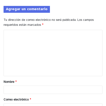
Agregar un comentario
Tu dirección de correo electrónico no será publicada.
Los campos
requeridos están marcados
*
C
o
m
e
n
t
a
Nombre
*
r
i
o
Correo electrónico
*
*