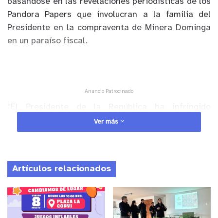
basándose en las revelaciones periodísticas de los
Pandora Papers que involucran a la familia del
Presidente en la compraventa de Minera Dominga
en un paraíso fiscal.
Anuncio Patrocinado
“El Presidente de la República ha infringido
abiertamente la Constitución en su principio de
Ver más
probidad y ha comprometido gravemente el honor
de la nación”, señala el diputado PS, Jaime
Naranjo.
Artículos relacionados
Por su parte el Diputado Tomás Hirsch tras la
presentación de acusación constitucional contra
Sebastián Piñera aclaró que “Podemos asegurar