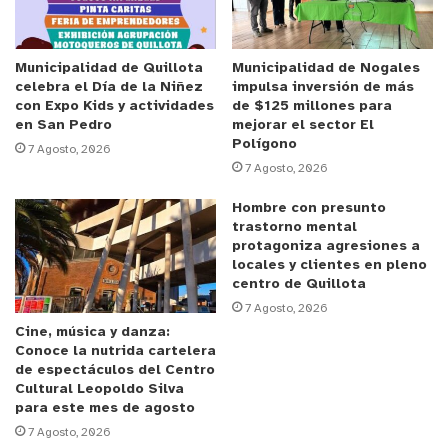
que están los votos de nuestras bancadas de
oposición, y el oficialismo debería también
apoyarla”.
Municipalidad de Quillota
Municipalidad de Nogales
celebra el Día de la Niñez
impulsa inversión de más
con Expo Kids y actividades
de $125 millones para
“Ojalá que la instrucción de la Fiscalía de iniciar
en San Pedro
mejorar el sector El
una persecución penal al Presidente de la
Polígono
7 Agosto, 2026
7 Agosto, 2026
República por primera vez en la historia, le quite
presiones a los diputados de oficialismo”, comentó
Hombre con presunto
el diputado Marcelo Díaz.
trastorno mental
protagoniza agresiones a
locales y clientes en pleno
y tú, ¿qué opinas?
centro de Quillota
7 Agosto, 2026
Cine, música y danza:
Conoce la nutrida cartelera
de espectáculos del Centro
Cultural Leopoldo Silva
para este mes de agosto
7 Agosto, 2026