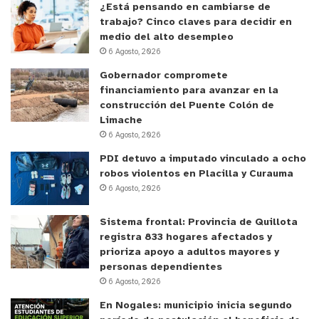
¿Está pensando en cambiarse de
trabajo? Cinco claves para decidir en
medio del alto desempleo
6 Agosto, 2026
María San Martín, dueña de minimarket “Matilde y
Gobernador compromete
La Cringuita”, dijo “estoy contenta de participar en
financiamiento para avanzar en la
esta campaña para cuidar a los niños y jóvenes de
construcción del Puente Colón de
Limache
toda la comuna. Mis clientes se darán cuenta de
6 Agosto, 2026
estos adhesivos distintivos con información.
PDI detuvo a imputado vinculado a ocho
Prevenir el consumo de alcohol en menores de
robos violentos en Placilla y Curauma
edad es tarea de todos, así que yo me sumo feliz a
6 Agosto, 2026
esta iniciativa”.
Sistema frontal: Provincia de Quillota
registra 833 hogares afectados y
prioriza apoyo a adultos mayores y
personas dependientes
6 Agosto, 2026
En Nogales: municipio inicia segundo
Como empresa líder en la venta de bebidas con