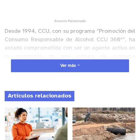
Anuncio Patrocinado
Desde 1994, CCU, con su programa “Promoción del
Consumo Responsable de Alcohol CCU 360°”, ha
estado comprometida con ser un agente activo en
la promoción de una cultura de consumo
responsable, poniendo especial énfasis en la
Ver más
prevención y el cuidado de los menores de edad a
través de distintas iniciativas.
Artículos relacionados
La protección y el cuidado de los niños, niñas y
adolescentes de la Región de Valparaíso es el foco
de la campaña “No Venta de Alcohol a Menores”,
que lanzó CCU hoy en conjunto con la