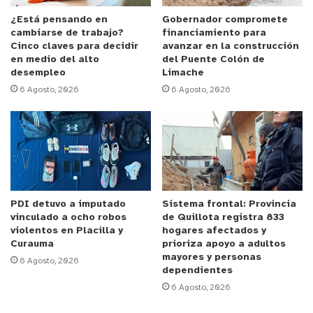
Municipalidad de Limache, la Asociación de
¿Está pensando en
Gobernador compromete
cambiarse de trabajo?
financiamiento para
Municipios Rurales (AMUR) y la Asociación Chilena
Cinco claves para decidir
avanzar en la construcción
de Municipalidades (AChM).
en medio del alto
del Puente Colón de
desempleo
Limache
6 Agosto, 2026
6 Agosto, 2026
La campaña, que es la quinta versión que efectúa
CCU desde el 2004, busca difundir en los puntos
de venta mensajes claros sobre consumo
responsable de alcohol, a través de la entrega de
adhesivos distintivos a más de 2.000 botillerías,
PDI detuvo a imputado
Sistema frontal: Provincia
vinculado a ocho robos
de Quillota registra 833
almacenes con patente y mayoristas de la región y
violentos en Placilla y
hogares afectados y
más de 20.000 en todo el país. En ellos se
Curauma
prioriza apoyo a adultos
mayores y personas
informa sobre la prohibición de venta a menores
6 Agosto, 2026
dependientes
de 18 años y recuerda a los compradores presentar
6 Agosto, 2026
su cédula de identidad al momento de adquirir