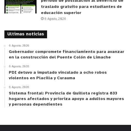
período de postulación al beneficio de
alcohol en el país, CCU desde 1994, con su
traslado gratuito para estudiantes de
educación superior
programa “Promoción del Consumo Responsable
6 Agosto, 2026
de Alcohol CCU 360°”, ha estado comprometida
con ser un agente activo en la promoción de una
Ultimas noticias
cultura de consumo responsable, poniendo
especial énfasis en la prevención y el cuidado de
6 Agosto, 2026
Gobernador compromete financiamiento para avanzar
los menores de edad.
en la construcción del Puente Colón de Limache
6 Agosto, 2026
PDI detuvo a imputado vinculado a ocho robos
violentos en Placilla y Curauma
6 Agosto, 2026
Sistema frontal: Provincia de Quillota registra 833
“Educar y promover una cultura de consumo
hogares afectados y prioriza apoyo a adultos mayores
y personas dependientes
responsable de alcohol es una tarea en la que
siempre hemos estado comprometidos. Por casi
tres décadas hemos impulsado una serie de
iniciativas para educar e informar a la comunidad