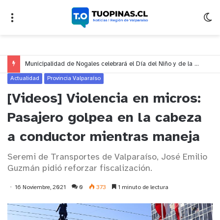
Municipalidad de Nogales celebrará el Día del Niño y de la Niña con un gran espectáculo de circo en Nogales y El Melón
Actualidad
Provincia Valparaíso
[Videos] Violencia en micros:
Pasajero golpea en la cabeza
a conductor mientras maneja
Seremi de Transportes de Valparaíso, José Emilio
Guzmán pidió reforzar fiscalización.
16 Noviembre, 2021
0
373
1 minuto de lectura