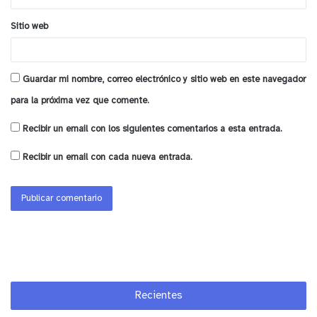
enfatizó la autoridad.
Sitio web
https://www.facebook.com/watch/elfenomenoradial
/
Guardar mi nombre, correo electrónico y sitio web en este navegador
para la próxima vez que comente.
Reproductor
de
Recibir un email con los siguientes comentarios a esta entrada.
Video
Recibir un email con cada nueva entrada.
00:00
01:02
Recientes
y tú, ¿qué opinas?