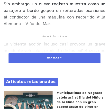
Sin embargo, un nuevo registro muestra como un
pasajero a bordo golpea en reiteradas ocasiones
al conductor de una máquina con recorrido Villa
Alemana – Viña del Mar.
Anuncio Patrocinado
La violenta acción incluso casi provoca un grave
accidente vehicular, producto de los puñetazos que
son propinados al chofer de la micro.
Ver más
En el momento que el sujeto decidió bajarse para
seguir increpando al agredido, este
Artículos relacionados
último aprovechó el momento para abalanzar el
vehículo de pasajeros en contra de quien lo golpeó,
Municipalidad de Nogales
maniobra que puso en riesgo a transeúntes que
celebrará el Día del Niño y
de la Niña con un gran
circulaban por el lugar y que gritaban “hay niños
espectáculo de circo en