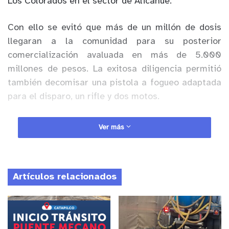
Los Colorados en el sector de Alicahue.
Con ello se evitó que más de un millón de dosis
llegaran a la comunidad para su posterior
comercialización avaluada en más de 5.000
millones de pesos. La exitosa diligencia permitió
también decomisar una pistola a fogueo adaptada
para el disparo, un rifle y dos motos.
Anuncio Patrocinado
Ver más
Desde la institución destacaron también que la
información recaba a través del fono drogas fue
clave para el éxito de esta diligencia. Así también
Artículos relacionados
invitaron a los vecinos a seguir utilizando este
medio anónimo para alertar de estas situaciones y
continuar trabajando así en conjunto con exitosos
resultados