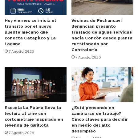
Reproductor
de
Hoy viernes se inicia el
Vecinos de Puchuncaví
tránsito por el nuevo
denuncian presunto
Video
puente mecano que
traslado de aguas servidas
conecta Catapilco y La
hacia Concón desde planta
Laguna
cuestionada por
Contraloría
7 Agosto, 2026
7 Agosto, 2026
00:00
00:41
Reproductor
de
Video
Escuela La Palma lleva la
¿Está pensando en
lectura al cine con
cambiarse de trabajo?
cortometraje inspirado en
Cinco claves para decidir
leyenda de Quillota
en medio del alto
desempleo
7 Agosto, 2026