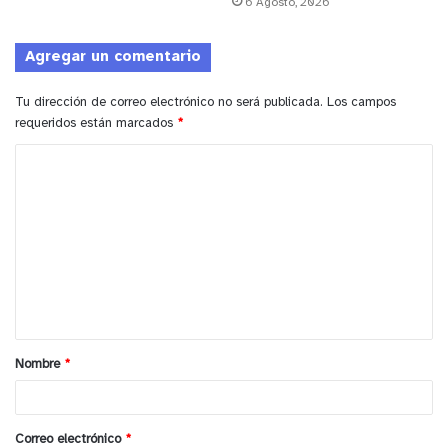
6 Agosto, 2026
00:00
00:12
Agregar un comentario
y tú, ¿qué opinas?
Tu dirección de correo electrónico no será publicada.
Los campos
requeridos están marcados
*
C
o
m
e
n
t
a
Nombre
*
r
i
o
Correo electrónico
*