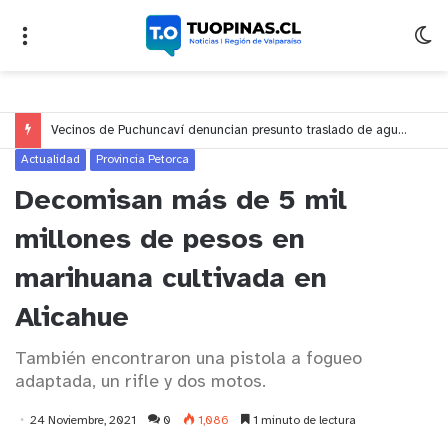
Vecinos de Puchuncaví denuncian presunto traslado de aguas servidas hacia Concón desde planta cuestionada por Contraloría
Actualidad
Provincia Petorca
Decomisan más de 5 mil
millones de pesos en
marihuana cultivada en
Alicahue
También encontraron una pistola a fogueo
adaptada, un rifle y dos motos.
24 Noviembre, 2021
0
1,086
1 minuto de lectura