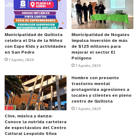
municipal y los locatarios acordaron continuar con
la muestra, respetando todas las condiciones que
establece la autoridad sanitaria, entre ellas,
cancelar los espectáculos artísticos programados
para las noches y acotar los aforos a lo exigido en
Municipalidad de Quillota
Municipalidad de Nogales
celebra el Día de la Niñez
impulsa inversión de más
los protocolos.
con Expo Kids y actividades
de $125 millones para
en San Pedro
mejorar el sector El
Polígono
En declaraciones a Emisoras Crystal y Buena Onda
7 Agosto, 2026
7 Agosto, 2026
de La Ligua, el alcalde Patricio Pallares confirmó
que
las carpas textiles, de bazar y agroindustria se
Hombre con presunto
mantendrán funcionando “para dar el apoyo a los
trastorno mental
protagoniza agresiones a
emprendedores que han invertido su dinero”
y
locales y clientes en pleno
esperan llevar sustento a sus hogares.
centro de Quillota
7 Agosto, 2026
Cine, música y danza:
El Jefe Comunal indicó que, de mejorar la
Conoce la nutrida cartelera
situación epidemiológica de la Comuna y avanzar a
de espectáculos del Centro
Fase 4,
se podría retomar la programación
Cultural Leopoldo Silva