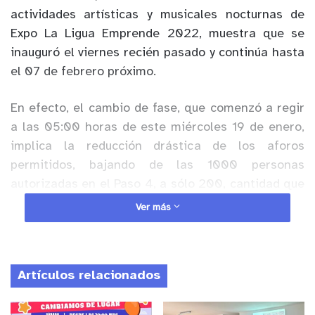
actividades artísticas y musicales nocturnas de
Expo La Ligua Emprende 2022, muestra que se
inauguró el viernes recién pasado y continúa hasta
el 07 de febrero próximo.
En efecto, el cambio de fase, que comenzó a regir
a las 05:00 horas de este miércoles 19 de enero,
implica la reducción drástica de los aforos
permitidos, bajando de las 1000 personas
autorizadas en el Paso 4, a sólo 200, cantidad que
se completa sólo con el personal que día a día
Ver más
trabaja en la Feria y el público visitante que pueda
acudir a los stands comerciales.
Artículos relacionados
Anuncio Patrocinado
En este escenario, la actual administración